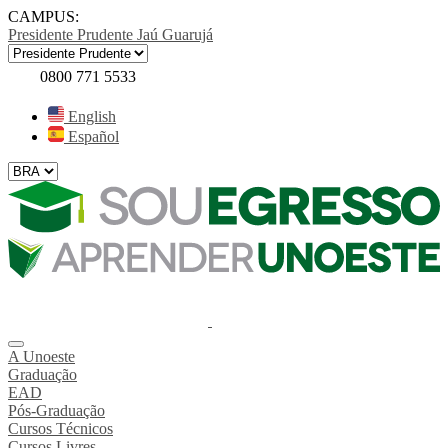
CAMPUS:
Presidente Prudente
Jaú
Guarujá
0800 771 5533
English
Español
A Unoeste
Graduação
EAD
Pós-Graduação
Cursos Técnicos
Cursos Livres