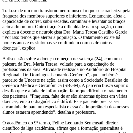
Trata-se de um raro transtorno neuromuscular que se caracteriza pela
fraqueza dos membros superiores e inferiores. Lentamente, afeta a
capacidade de correr, subir escadas, caminhar e levantar os braços
acima do ombro. Outro traço é a dificuldade na respiração, como
explica a docente e neurologista Dra. Maria Teresa Castilho Garcia.
“Por isso temos que alertar a população. O tratamento existe há
poucos anos e os sintomas se confundem com os de outras
doenças”, explica.
A discussão sobre a doença começou nessa terça (24), com uma
palestra da Dra. Maria Teresa, voltada para a capacitação de
profissionais da área. Atividade realizada no Auditório do Hospital
Regional “Dr. Domingos Leonardo Cerávolo”, que também é
parceiro da Unoeste na ação, assim como a Sociedade Brasileira de
Genética Médica e Geronômica (SBGM). A parceria busca suprir o
desafio que é a falta de informação, fator que dificulta o tratamento
dos pacientes. “Fraqueza, falta de ar são sintomas típicos em várias
doenças, então o diagnóstico é difícil. Este paciente precisa ser
encaminhado para um especialista e essa é a importância dos nossos
alunos estarem aprendendo”, detalha a professora.
O acadêmico do 9º termo, Felipe Leonardo Semensati, diretor
científico da liga acadêmica, afirma que a formação generalista é