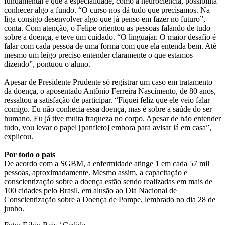
fundamental e que a especialidade, como a neurociência, possibilita
conhecer algo a fundo. “O curso nos dá tudo que precisamos. Na
liga consigo desenvolver algo que já penso em fazer no futuro”,
conta. Com atenção, o Felipe orientou as pessoas falando de tudo
sobre a doença, e teve um cuidado. “O linguajar. O maior desafio é
falar com cada pessoa de uma forma com que ela entenda bem. Até
mesmo um leigo preciso entender claramente o que estamos
dizendo”, pontuou o aluno.
Apesar de Presidente Prudente só registrar um caso em tratamento
da doença, o aposentado Antônio Ferreira Nascimento, de 80 anos,
ressaltou a satisfação de participar. “Fiquei feliz que ele veio falar
comigo. Eu não conhecia essa doença, mas é sobre a saúde do ser
humano. Eu já tive muita fraqueza no corpo. Apesar de não entender
tudo, vou levar o papel [panfleto] embora para avisar lá em casa”,
explicou.
Por todo o país
De acordo com a SGBM, a enfermidade atinge 1 em cada 57 mil
pessoas, aproximadamente. Mesmo assim, a capacitação e
conscientização sobre a doença estão sendo realizadas em mais de
100 cidades pelo Brasil, em alusão ao Dia Nacional de
Conscientização sobre a Doença de Pompe, lembrado no dia 28 de
junho.