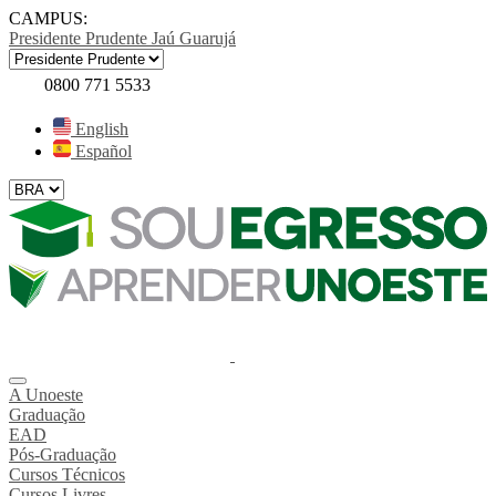
CAMPUS:
Presidente Prudente
Jaú
Guarujá
0800 771 5533
English
Español
A Unoeste
Graduação
EAD
Pós-Graduação
Cursos Técnicos
Cursos Livres