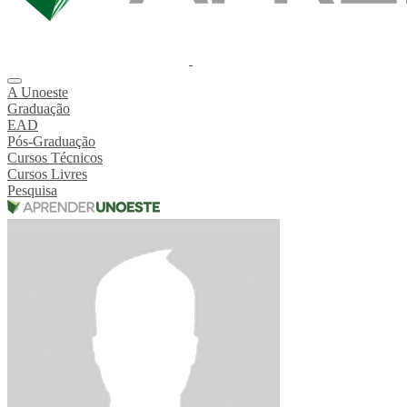
A Unoeste
Graduação
EAD
Pós-Graduação
Cursos Técnicos
Cursos Livres
Pesquisa