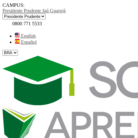
CAMPUS:
Presidente Prudente
Jaú
Guarujá
0800 771 5533
English
Español