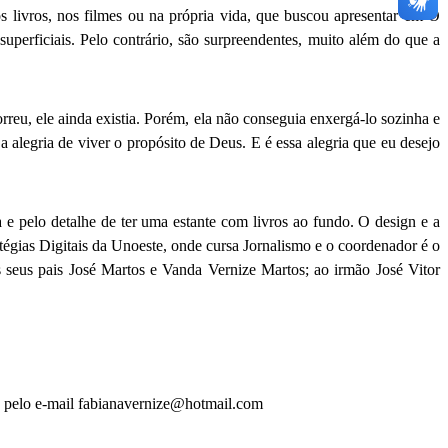
os livros, nos filmes ou na própria vida, que buscou apresentar em O
perficiais. Pelo contrário, são surpreendentes, muito além do que a
eu, ele ainda existia. Porém, ela não conseguia enxergá-lo sozinha e
 alegria de viver o propósito de Deus. E é essa alegria que eu desejo
e pelo detalhe de ter uma estante com livros ao fundo. O design e a
tégias Digitais da Unoeste, onde cursa Jornalismo e o coordenador é o
 seus pais José Martos e Vanda Vernize Martos; ao irmão José Vitor
ou pelo e-mail fabianavernize@hotmail.com