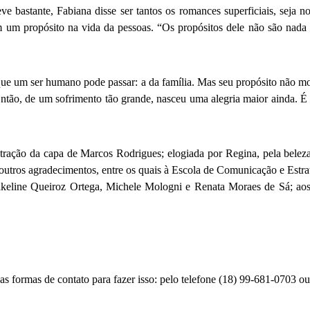
ve bastante, Fabiana disse ser tantos os romances superficiais, seja n
 um propósito na vida da pessoas. “Os propósitos dele não são nada su
ue um ser humano pode passar: a da família. Mas seu propósito não morr
ntão, de um sofrimento tão grande, nasceu uma alegria maior ainda. É a
tração da capa de Marcos Rodrigues; elogiada por Regina, pela beleza 
 outros agradecimentos, entre os quais à Escola de Comunicação e Estra
 Jakeline Queiroz Ortega, Michele Mologni e Renata Moraes de Sá; aos
as formas de contato para fazer isso: pelo telefone (18) 99-681-0703 