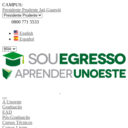
CAMPUS:
Presidente Prudente
Jaú
Guarujá
0800 771 5533
English
Español
A Unoeste
Graduação
EAD
Pós-Graduação
Cursos Técnicos
Cursos Livres