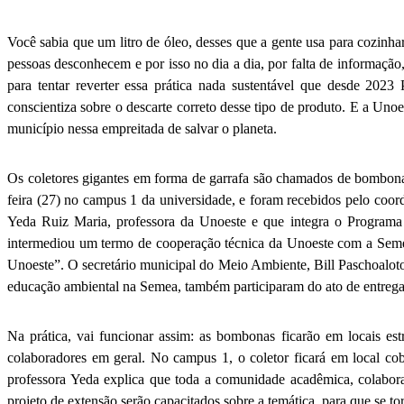
Você sabia que um litro de óleo, desses que a gente usa para cozinha
pessoas desconhecem e por isso no dia a dia, por falta de informaçã
para tentar reverter essa prática nada sustentável que desde 20
conscientiza sobre o descarte correto desse tipo de produto. E a Uno
município nessa empreitada de salvar o planeta.
Os coletores gigantes em forma de garrafa são chamados de bombonas 
feira (27) no campus 1 da universidade, e foram recebidos pelo coor
Yeda Ruiz Maria, professora da Unoeste e que integra o Program
intermediou um termo de cooperação técnica da Unoeste com a Semea,
Unoeste”. O secretário municipal do Meio Ambiente, Bill Paschoaloto
educação ambiental na Semea, também participaram do ato de entrega
Na prática, vai funcionar assim: as bombonas ficarão em locais es
colaboradores em geral. No campus 1, o coletor ficará em local c
professora Yeda explica que toda a comunidade acadêmica, colabora
projeto de extensão serão capacitados sobre a temática, para que se t