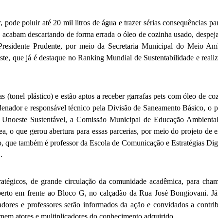
r, pode poluir até 20 mil litros de água e trazer sérias consequências
o, acabam descartando de forma errada o óleo de cozinha usado, despeja
23 Presidente Prudente, por meio da Secretaria Municipal do Meio 
este, que já é destaque no Ranking Mundial de Sustentabilidade e real
(tonel plástico) e estão aptos a receber garrafas pets com óleo de c
denador e responsável técnico pela Divisão de Saneamento Básico, o pr
a Unoeste Sustentável, a Comissão Municipal de Educação Ambient
 o que gerou abertura para essas parcerias, por meio do projeto de e
, que também é professor da Escola de Comunicação e Estratégias Digit
.
tratégicos, de grande circulação da comunidade acadêmica, para chama
oberto em frente ao Bloco G, no calçadão da Rua José Bongiovani. 
dores e professores serão informados da ação e convidados a contrib
ornem atores e multiplicadores do conhecimento adquirido.