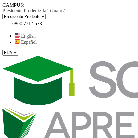
CAMPUS:
Presidente Prudente
Jaú
Guarujá
0800 771 5533
English
Español