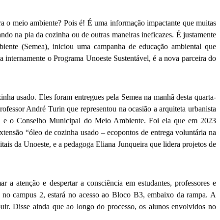
 para o meio ambiente? Pois é! É uma informação impactante que muitas
ndo na pia da cozinha ou de outras maneiras ineficazes. É justamente
Ambiente (Semea), iniciou uma campanha de educação ambiental que
iza internamente o Programa Unoeste Sustentável, é a nova parceira do
ozinha usado. Eles foram entregues pela Semea na manhã desta quarta-
ofessor André Turin que representou na ocasião a arquiteta urbanista
al e o Conselho Municipal do Meio Ambiente. Foi ela que em 2023
xtensão “óleo de cozinha usado – ecopontos de entrega voluntária na
ais da Unoeste, e a pedagoga Eliana Junqueira que lidera projetos de
r a atenção e despertar a consciência em estudantes, professores e
Já no campus 2, estará no acesso ao Bloco B3, embaixo da rampa. A
uir. Disse ainda que ao longo do processo, os alunos envolvidos no