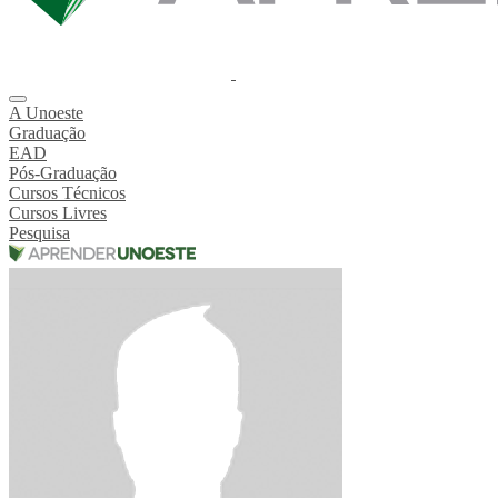
A Unoeste
Graduação
EAD
Pós-Graduação
Cursos Técnicos
Cursos Livres
Pesquisa