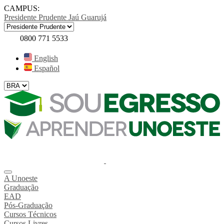
CAMPUS:
Presidente Prudente
Jaú
Guarujá
0800 771 5533
English
Español
A Unoeste
Graduação
EAD
Pós-Graduação
Cursos Técnicos
Cursos Livres