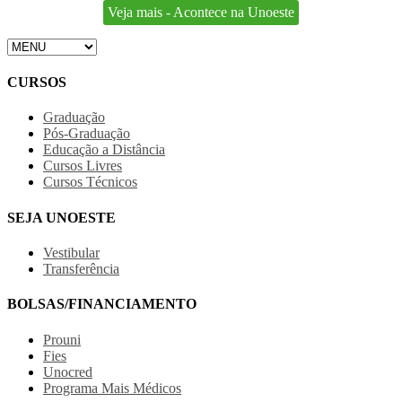
Veja mais - Acontece na Unoeste
CURSOS
Graduação
Pós-Graduação
Educação a Distância
Cursos Livres
Cursos Técnicos
SEJA UNOESTE
Vestibular
Transferência
BOLSAS/FINANCIAMENTO
Prouni
Fies
Unocred
Programa Mais Médicos