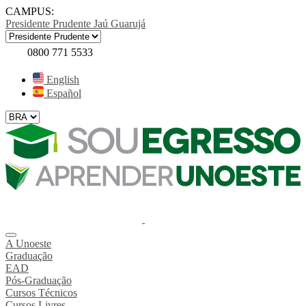
CAMPUS:
Presidente Prudente
Jaú
Guarujá
0800 771 5533
English
Español
A Unoeste
Graduação
EAD
Pós-Graduação
Cursos Técnicos
Cursos Livres