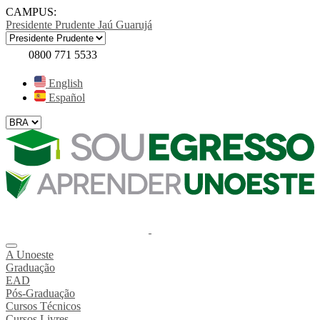
CAMPUS:
Presidente Prudente
Jaú
Guarujá
0800 771 5533
English
Español
A Unoeste
Graduação
EAD
Pós-Graduação
Cursos Técnicos
Cursos Livres