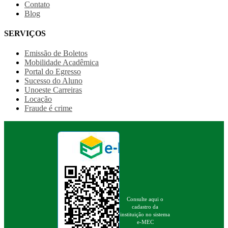
Contato
Blog
SERVIÇOS
Emissão de Boletos
Mobilidade Acadêmica
Portal do Egresso
Sucesso do Aluno
Unoeste Carreiras
Locação
Fraude é crime
Consulte aqui o
cadastro da
instituição no sistema
e-MEC