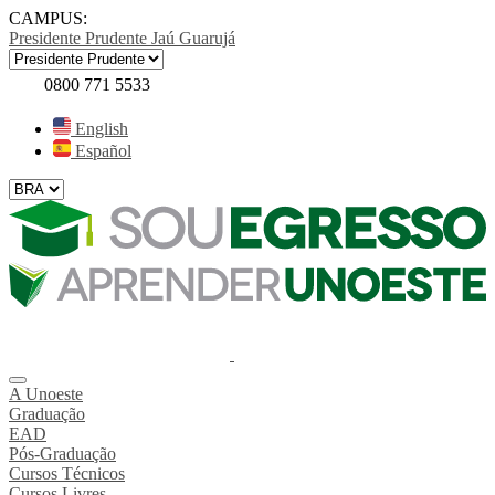
CAMPUS:
Presidente Prudente
Jaú
Guarujá
0800 771 5533
English
Español
A Unoeste
Graduação
EAD
Pós-Graduação
Cursos Técnicos
Cursos Livres