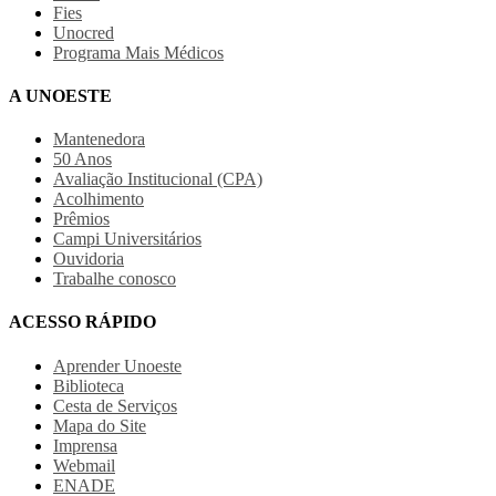
Fies
Unocred
Programa Mais Médicos
A UNOESTE
Mantenedora
50 Anos
Avaliação Institucional (CPA)
Acolhimento
Prêmios
Campi Universitários
Ouvidoria
Trabalhe conosco
ACESSO RÁPIDO
Aprender Unoeste
Biblioteca
Cesta de Serviços
Mapa do Site
Imprensa
Webmail
ENADE