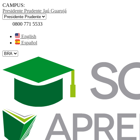
CAMPUS:
Presidente Prudente
Jaú
Guarujá
0800 771 5533
English
Español