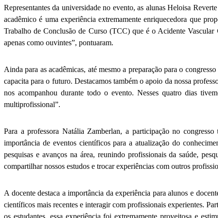
Representantes da universidade no evento, as alunas Heloisa Reverte 
acadêmico é uma experiência extremamente enriquecedora que propor
Trabalho de Conclusão de Curso (TCC) que é o Acidente Vascular Ce
apenas como ouvintes”, pontuaram.
Ainda para as acadêmicas, até mesmo a preparação para o congresso 
capacita para o futuro. Destacamos também o apoio da nossa profess
nos acompanhou durante todo o evento. Nesses quatro dias tivemos
multiprofissional”.
Para a professora Natália Zamberlan, a participação no congres
importância de eventos científicos para a atualização do conhecime
pesquisas e avanços na área, reunindo profissionais da saúde, pesq
compartilhar nossos estudos e trocar experiências com outros profiss
A docente destaca a importância da experiência para alunos e docen
científicos mais recentes e interagir com profissionais experientes. P
os estudantes, essa experiência foi extremamente proveitosa e esti