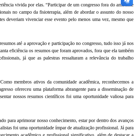
riência vivida por elas. “Participar de um congresso fora do ambiente
onais no campo da fisioterapia, além de abordar o assunto do nosso
antes deveriam vivenciar esse evento pelo menos uma vez, mesmo que
sumos até a aprovação e participação no congresso, tudo isso já nos
anta eficiência os resumos que foram aprovados, fora que ela também
sionais, já que as palestras ressaltaram a relevância do trabalho
o. “Como membros ativos da comunidade acadêmica, reconhecemos a
congresso ofereceu uma plataforma abrangente para a disseminação de
sentar nossos resumos científicos foi uma oportunidade valiosa para
ado para aprimorar nosso conhecimento, estar por dentro dos avanços
alistas foi uma oportunidade ímpar de atualização profissional. Já para
ecimento acadêmico e profissional significativo, além de destacar a