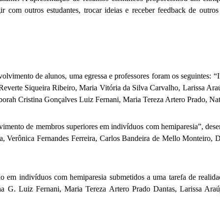
gir com outros estudantes, trocar ideias e receber feedback de outr
volvimento de alunos, uma egressa e professores foram os seguintes: “
 Reverte Siqueira Ribeiro, Maria Vitória da Silva Carvalho, Larissa Ar
orah Cristina Gonçalves Luiz Fernani, Maria Tereza Artero Prado, Nat
 movimento de membros superiores em indivíduos com hemiparesia”, dese
za, Verônica Fernandes Ferreira, Carlos Bandeira de Mello Monteiro, 
 em indivíduos com hemiparesia submetidos a uma tarefa de realidade
ina G. Luiz Fernani, Maria Tereza Artero Prado Dantas, Larissa Ara