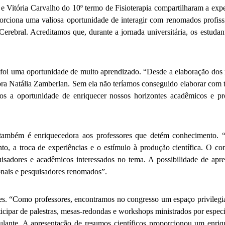
e Vitória Carvalho do 10º termo de Fisioterapia compartilharam a expe
ciona uma valiosa oportunidade de interagir com renomados profissi
rebral. Acreditamos que, durante a jornada universitária, os estud
foi uma oportunidade de muito aprendizado. “Desde a elaboração dos re
ora Natália Zamberlan. Sem ela não teríamos conseguido elaborar com t
 a oportunidade de enriquecer nossos horizontes acadêmicos e profis
so também é enriquecedora aos professores que detém conheciment
nto, a troca de experiências e o estímulo à produção científica. O 
uisadores e acadêmicos interessados no tema. A possibilidade de apre
ionais e pesquisadores renomados”.
tes. “Como professores, encontramos no congresso um espaço privilegi
articipar de palestras, mesas-redondas e workshops ministrados por especi
mulante. A apresentação de resumos científicos proporcionou um enriqu