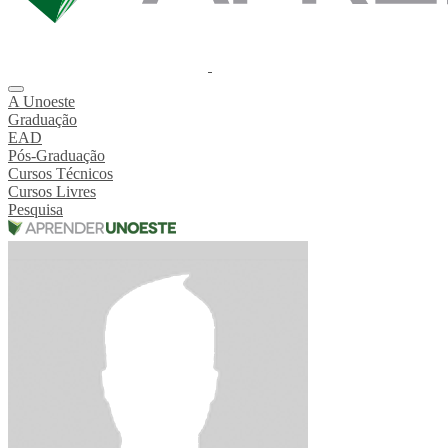
A Unoeste
Graduação
EAD
Pós-Graduação
Cursos Técnicos
Cursos Livres
Pesquisa