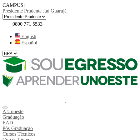
CAMPUS:
Presidente Prudente
Jaú
Guarujá
0800 771 5533
English
Español
A Unoeste
Graduação
EAD
Pós-Graduação
Cursos Técnicos
Cursos Livres