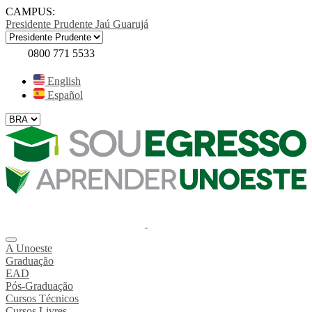
CAMPUS:
Presidente Prudente
Jaú
Guarujá
0800 771 5533
English
Español
A Unoeste
Graduação
EAD
Pós-Graduação
Cursos Técnicos
Cursos Livres