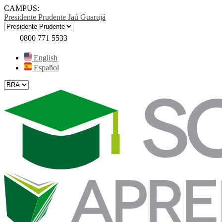
CAMPUS:
Presidente Prudente
Jaú
Guarujá
0800 771 5533
English
Español