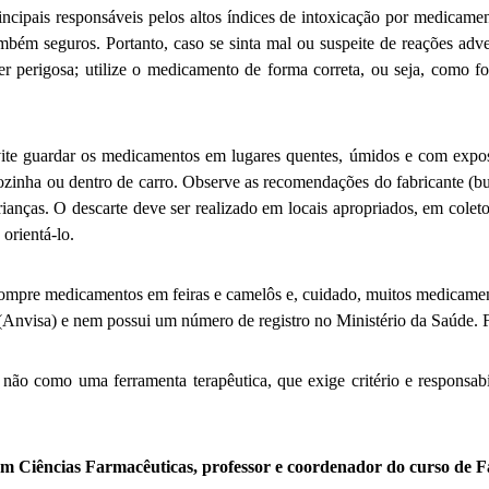
ipais responsáveis pelos altos índices de intoxicação por medicament
também seguros. Portanto, caso se sinta mal ou suspeite de reações ad
r perigosa; utilize o medicamento de forma correta, ou seja, como fo
vite guardar os medicamentos em lugares quentes, úmidos e com expos
ozinha ou dentro de carro. Observe as recomendações do fabricante (b
rianças. O descarte deve ser realizado em locais apropriados, em cole
orientá-lo.
 compre medicamentos em feiras e camelôs e, cuidado, muitos medicamen
Anvisa) e nem possui um número de registro no Ministério da Saúde. Fi
o como uma ferramenta terapêutica, que exige critério e responsabil
em Ciências Farmacêuticas, professor e coordenador do curso de 