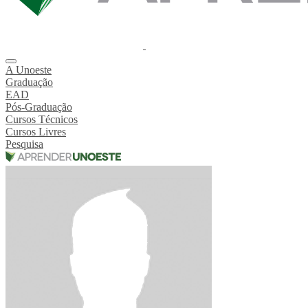
A Unoeste
Graduação
EAD
Pós-Graduação
Cursos Técnicos
Cursos Livres
Pesquisa