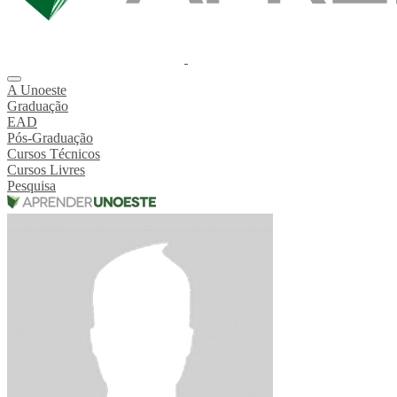
A Unoeste
Graduação
EAD
Pós-Graduação
Cursos Técnicos
Cursos Livres
Pesquisa