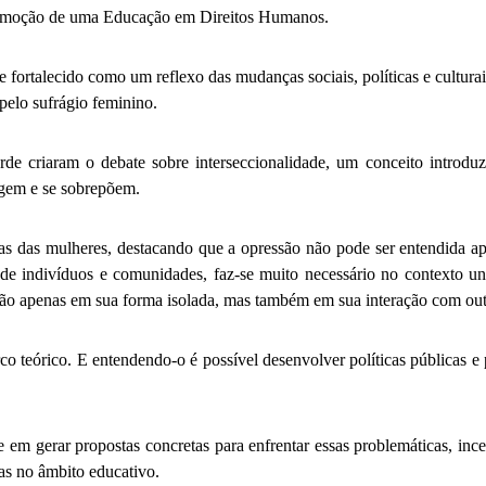
promoção de uma Educação em Direitos Humanos.
e fortalecido como um reflexo das mudanças sociais, políticas e cultura
pelo sufrágio feminino.
de criaram o debate sobre interseccionalidade, um conceito intro
ragem e se sobrepõem.
cias das mulheres, destacando que a opressão não pode ser entendida 
 de indivíduos e comunidades, faz-se muito necessário no contexto univ
não apenas em sua forma isolada, mas também em sua interação com outr
o teórico. E entendendo-o é possível desenvolver políticas públicas e 
m gerar propostas concretas para enfrentar essas problemáticas, inc
ivas no âmbito educativo.