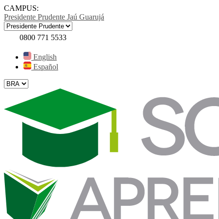
CAMPUS:
Presidente Prudente
Jaú
Guarujá
0800 771 5533
English
Español