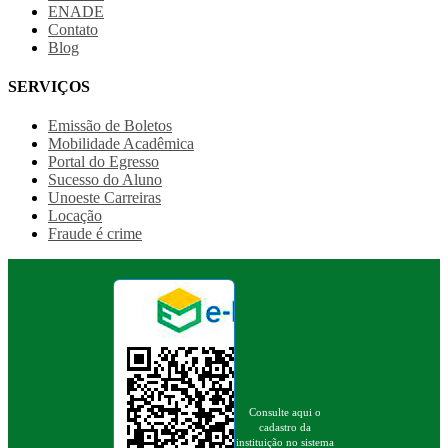
ENADE
Contato
Blog
SERVIÇOS
Emissão de Boletos
Mobilidade Acadêmica
Portal do Egresso
Sucesso do Aluno
Unoeste Carreiras
Locação
Fraude é crime
Consulte aqui o
cadastro da
instituição no sistema