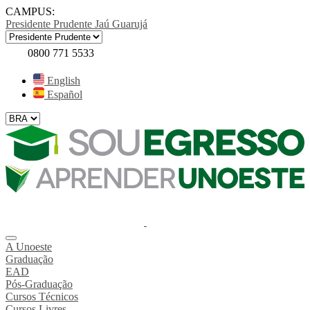
CAMPUS:
Presidente Prudente
Jaú
Guarujá
0800 771 5533
English
Español
A Unoeste
Graduação
EAD
Pós-Graduação
Cursos Técnicos
Cursos Livres