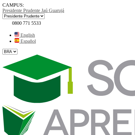
CAMPUS:
Presidente Prudente
Jaú
Guarujá
0800 771 5533
English
Español