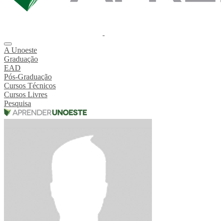
A Unoeste
Graduação
EAD
Pós-Graduação
Cursos Técnicos
Cursos Livres
Pesquisa