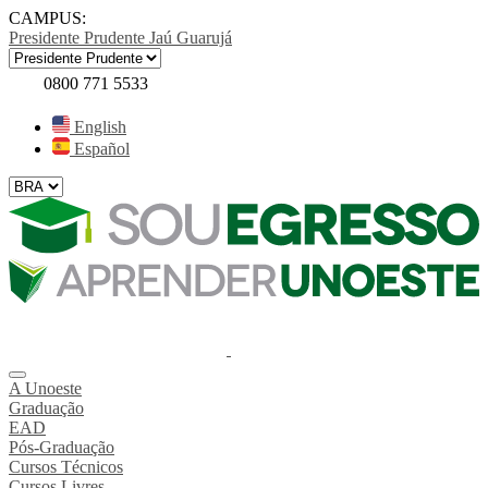
CAMPUS:
Presidente Prudente
Jaú
Guarujá
0800 771 5533
English
Español
A Unoeste
Graduação
EAD
Pós-Graduação
Cursos Técnicos
Cursos Livres