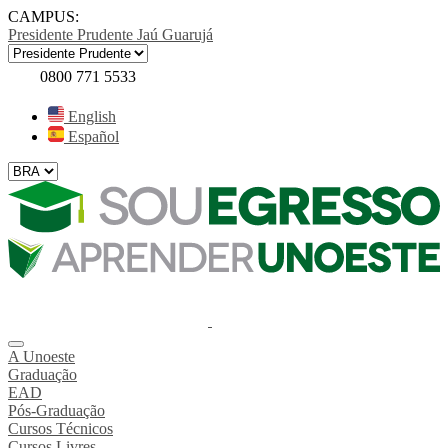
CAMPUS:
Presidente Prudente
Jaú
Guarujá
0800 771 5533
English
Español
A Unoeste
Graduação
EAD
Pós-Graduação
Cursos Técnicos
Cursos Livres