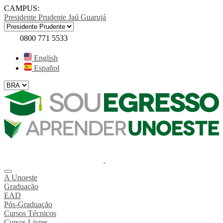
CAMPUS:
Presidente Prudente
Jaú
Guarujá
0800 771 5533
English
Español
A Unoeste
Graduação
EAD
Pós-Graduação
Cursos Técnicos
Cursos Livres