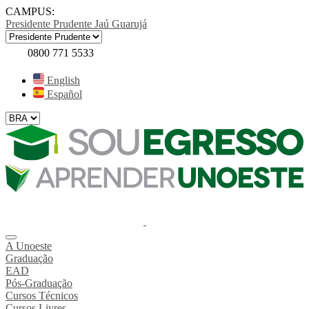
CAMPUS:
Presidente Prudente
Jaú
Guarujá
0800 771 5533
English
Español
A Unoeste
Graduação
EAD
Pós-Graduação
Cursos Técnicos
Cursos Livres