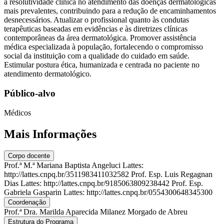
a resolutividade clínica no atendimento das doenças dermatológicas
mais prevalentes, contribuindo para a redução de encaminhamentos
desnecessários. Atualizar o profissional quanto às condutas
terapêuticas baseadas em evidências e às diretrizes clínicas
contemporâneas da área dermatológica. Promover assistência
médica especializada à população, fortalecendo o compromisso
social da instituição com a qualidade do cuidado em saúde.
Estimular postura ética, humanizada e centrada no paciente no
atendimento dermatológico.
Público-alvo
Médicos
Mais Informações
Corpo docente
Prof.ª M.ª Mariana Baptista Angeluci Lattes:
http://lattes.cnpq.br/3511983411032582 Prof. Esp. Luis Regagnan
Dias Lattes: http://lattes.cnpq.br/9185063809238442 Prof. Esp.
Gabriela Gasparin Lattes: http://lattes.cnpq.br/0554300648345300
Coordenação
Prof.ª Dra. Marilda Aparecida Milanez Morgado de Abreu
Estrutura do Programa