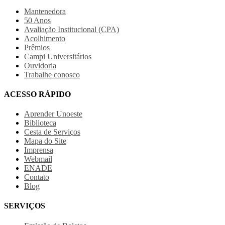
Mantenedora
50 Anos
Avaliação Institucional (CPA)
Acolhimento
Prêmios
Campi Universitários
Ouvidoria
Trabalhe conosco
ACESSO RÁPIDO
Aprender Unoeste
Biblioteca
Cesta de Serviços
Mapa do Site
Imprensa
Webmail
ENADE
Contato
Blog
SERVIÇOS