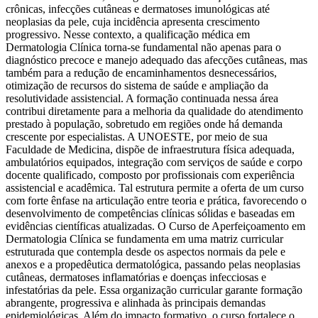
crônicas, infecções cutâneas e dermatoses imunológicas até
neoplasias da pele, cuja incidência apresenta crescimento
progressivo. Nesse contexto, a qualificação médica em
Dermatologia Clínica torna-se fundamental não apenas para o
diagnóstico precoce e manejo adequado das afecções cutâneas, mas
também para a redução de encaminhamentos desnecessários,
otimização de recursos do sistema de saúde e ampliação da
resolutividade assistencial. A formação continuada nessa área
contribui diretamente para a melhoria da qualidade do atendimento
prestado à população, sobretudo em regiões onde há demanda
crescente por especialistas. A UNOESTE, por meio de sua
Faculdade de Medicina, dispõe de infraestrutura física adequada,
ambulatórios equipados, integração com serviços de saúde e corpo
docente qualificado, composto por profissionais com experiência
assistencial e acadêmica. Tal estrutura permite a oferta de um curso
com forte ênfase na articulação entre teoria e prática, favorecendo o
desenvolvimento de competências clínicas sólidas e baseadas em
evidências científicas atualizadas. O Curso de Aperfeiçoamento em
Dermatologia Clínica se fundamenta em uma matriz curricular
estruturada que contempla desde os aspectos normais da pele e
anexos e a propedêutica dermatológica, passando pelas neoplasias
cutâneas, dermatoses inflamatórias e doenças infecciosas e
infestatórias da pele. Essa organização curricular garante formação
abrangente, progressiva e alinhada às principais demandas
epidemiológicas. Além do impacto formativo, o curso fortalece o