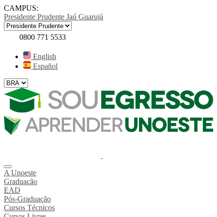
CAMPUS:
Presidente Prudente
Jaú
Guarujá
0800 771 5533
English
Español
A Unoeste
Graduação
EAD
Pós-Graduação
Cursos Técnicos
Cursos Livres