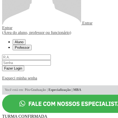
Entrar
Entrar
(Área do aluno, professor ou funcionário)
Aluno
Professor
Fazer Login
Esqueci minha senha
Você está em:
Pós-Graduação
|
Especialização | MBA
TURMA CONFIRMADA