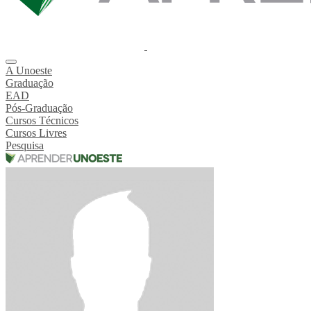
A Unoeste
Graduação
EAD
Pós-Graduação
Cursos Técnicos
Cursos Livres
Pesquisa