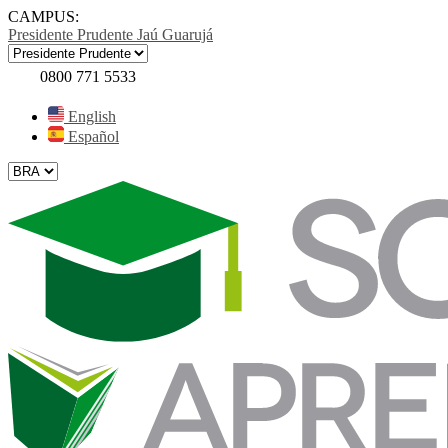
CAMPUS:
Presidente Prudente
Jaú
Guarujá
0800 771 5533
English
Español