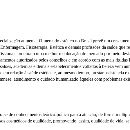
pecialização aumenta. O mercado estético no Brasil prevê um crescim
nfermagem, Fisioterapia, Estética e demais profissões da saúde que re
rofissionais procuram uma melhor recolocação de mercado por meio dest
tamentos autorizados pelos conselhos e em acordo com as mais rígidas le
 salões, academias e demais estabelecimentos voltados à beleza vem aum
te em relação à saúde estética e, ao mesmo tempo, prestar assistência e
amnese, atendimento e cuidado humanizado àqueles com problemas existe
o-se de conhecimentos teórico-prática para a atuação, de forma multiprofi
rsos cosméticos de qualidade, promovendo, assim, qualidade de vida, s