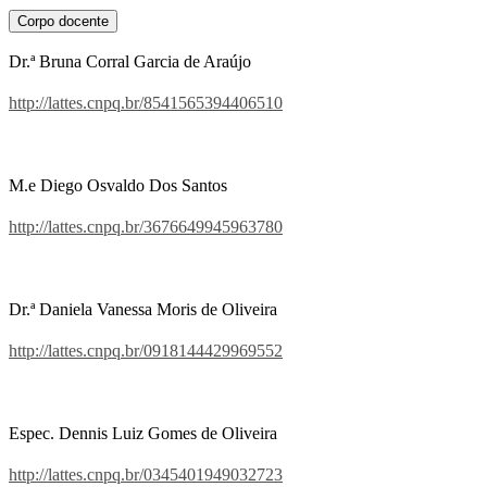
Corpo docente
Dr.ª Bruna Corral Garcia de Araújo
http://lattes.cnpq.br/8541565394406510
M.e Diego Osvaldo Dos Santos
http://lattes.cnpq.br/3676649945963780
Dr.ª Daniela Vanessa Moris de Oliveira
http://lattes.cnpq.br/0918144429969552
Espec. Dennis Luiz Gomes de Oliveira
http://lattes.cnpq.br/0345401949032723