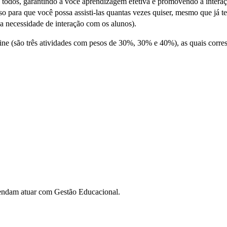
 todos, garantindo a você aprendizagem efetiva e promovendo a interaç
o para que você possa assisti-las quantas vezes quiser, mesmo que já te
a necessidade de interação com os alunos).
n-line (são três atividades com pesos de 30%, 30% e 40%), as quais cor
tendam atuar com Gestão Educacional.