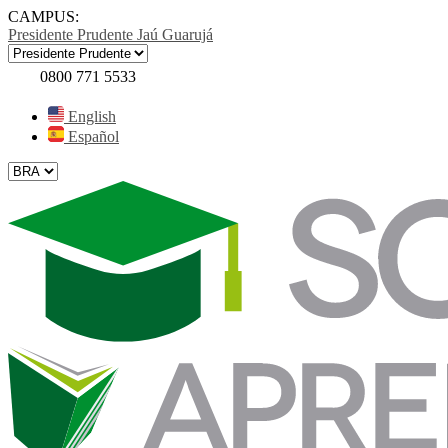
CAMPUS:
Presidente Prudente
Jaú
Guarujá
0800 771 5533
English
Español