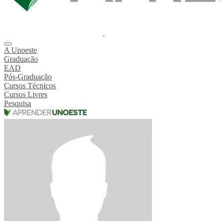
A Unoeste
Graduação
EAD
Pós-Graduação
Cursos Técnicos
Cursos Livres
Pesquisa