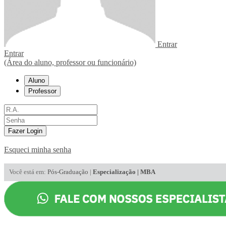
Entrar
Entrar
(Área do aluno, professor ou funcionário)
Aluno
Professor
Fazer Login
Esqueci minha senha
Você está em:
Pós-Graduação
|
Especialização | MBA