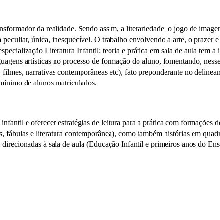
nsformador da realidade. Sendo assim, a literariedade, o jogo de image
a peculiar, única, inesquecível. O trabalho envolvendo a arte, o prazer
specialização Literatura Infantil: teoria e prática em sala de aula tem a
nguagens artísticas no processo de formação do aluno, fomentando, nesse 
s, filmes, narrativas contemporâneas etc), fato preponderante no delin
mínimo de alunos matriculados.
infantil e oferecer estratégias de leitura para a prática com formações d
adas, fábulas e literatura contemporânea), como também histórias em qu
s direcionadas à sala de aula (Educação Infantil e primeiros anos do En