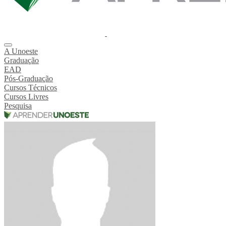
A Unoeste
Graduação
EAD
Pós-Graduação
Cursos Técnicos
Cursos Livres
Pesquisa