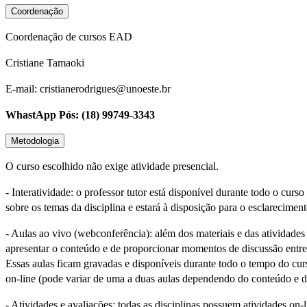
Coordenação
Coordenação de cursos EAD
Cristiane Tamaoki
E-mail: cristianerodrigues@unoeste.br
WhastApp Pós: (18) 99749-3343
Metodologia
O curso escolhido não exige atividade presencial.
- Interatividade: o professor tutor está disponível durante todo o curs
sobre os temas da disciplina e estará à disposição para o esclarecimen
- Aulas ao vivo (webconferência): além dos materiais e das atividades
apresentar o conteúdo e de proporcionar momentos de discussão entre
Essas aulas ficam gravadas e disponíveis durante todo o tempo do curs
on-line (pode variar de uma a duas aulas dependendo do conteúdo e d
- Atividades e avaliações: todas as disciplinas possuem atividades o