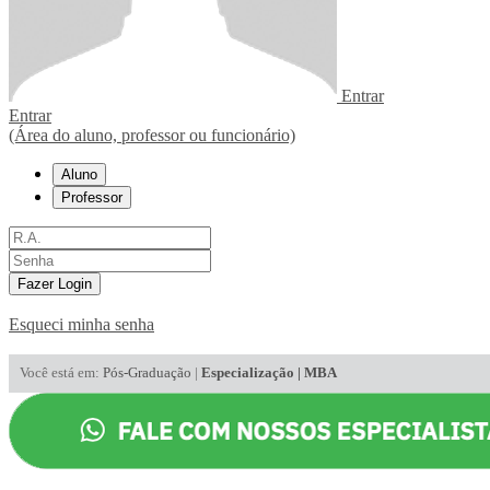
Entrar
Entrar
(Área do aluno, professor ou funcionário)
Aluno
Professor
Fazer Login
Esqueci minha senha
Você está em:
Pós-Graduação
|
Especialização | MBA