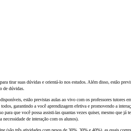
o para tirar suas dúvidas e orientá-lo nos estudos. Além disso, estão pre
to de dúvidas.
 disponíveis, estão previstas aulas ao vivo com os professores tutores 
 todos, garantindo a você aprendizagem efetiva e promovendo a interaç
o para que você possa assisti-las quantas vezes quiser, mesmo que já te
a necessidade de interação com os alunos).
n-line (são três atividades com pesos de 30%, 30% e 40%), as quais cor