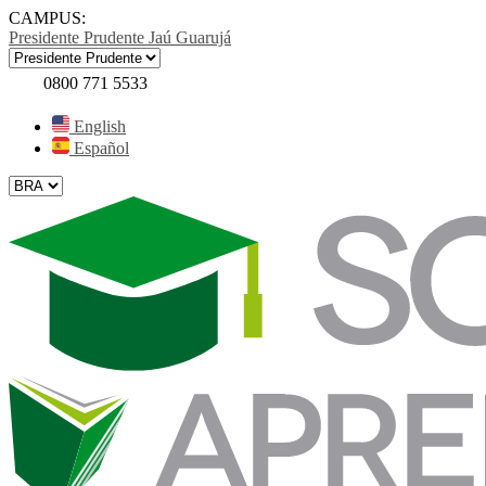
CAMPUS:
Presidente Prudente
Jaú
Guarujá
0800 771 5533
English
Español