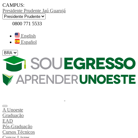
CAMPUS:
Presidente Prudente
Jaú
Guarujá
0800 771 5533
English
Español
A Unoeste
Graduação
EAD
Pós-Graduação
Cursos Técnicos
Cursos Livres