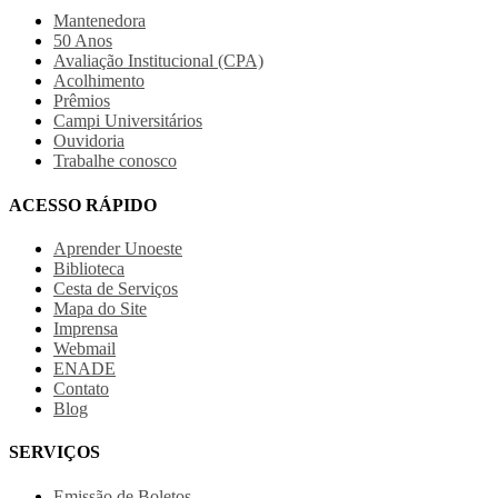
Mantenedora
50 Anos
Avaliação Institucional (CPA)
Acolhimento
Prêmios
Campi Universitários
Ouvidoria
Trabalhe conosco
ACESSO RÁPIDO
Aprender Unoeste
Biblioteca
Cesta de Serviços
Mapa do Site
Imprensa
Webmail
ENADE
Contato
Blog
SERVIÇOS
Emissão de Boletos