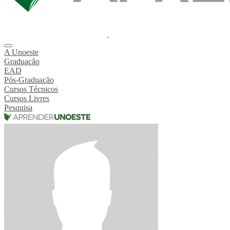
A Unoeste
Graduação
EAD
Pós-Graduação
Cursos Técnicos
Cursos Livres
Pesquisa