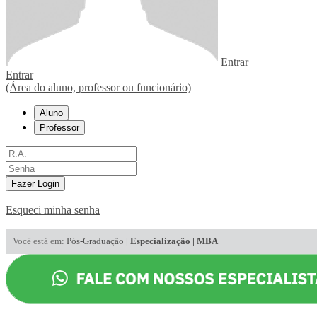
Entrar
Entrar
(Área do aluno, professor ou funcionário)
Aluno
Professor
Fazer Login
Esqueci minha senha
Você está em:
Pós-Graduação
|
Especialização | MBA