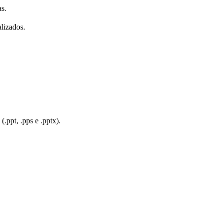
as.
lizados.
(.ppt, .pps e .pptx).