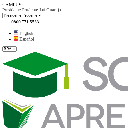
CAMPUS:
Presidente Prudente
Jaú
Guarujá
0800 771 5533
English
Español