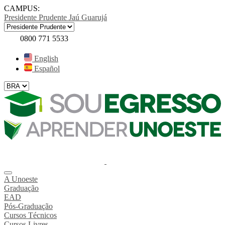
CAMPUS:
Presidente Prudente
Jaú
Guarujá
0800 771 5533
English
Español
A Unoeste
Graduação
EAD
Pós-Graduação
Cursos Técnicos
Cursos Livres