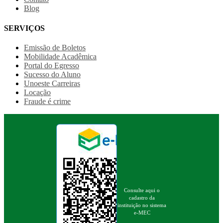
Blog
SERVIÇOS
Emissão de Boletos
Mobilidade Acadêmica
Portal do Egresso
Sucesso do Aluno
Unoeste Carreiras
Locação
Fraude é crime
Consulte aqui o
cadastro da
instituição no sistema
e-MEC