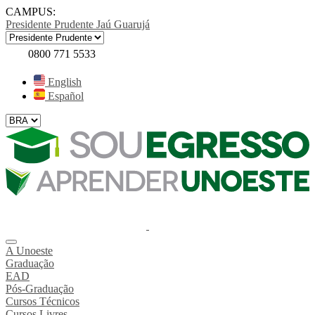
CAMPUS:
Presidente Prudente
Jaú
Guarujá
0800 771 5533
English
Español
A Unoeste
Graduação
EAD
Pós-Graduação
Cursos Técnicos
Cursos Livres