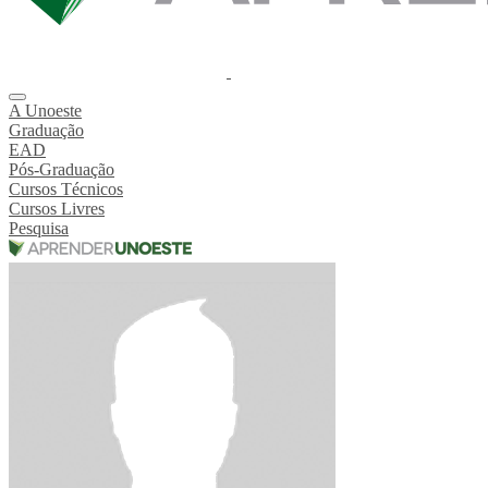
A Unoeste
Graduação
EAD
Pós-Graduação
Cursos Técnicos
Cursos Livres
Pesquisa