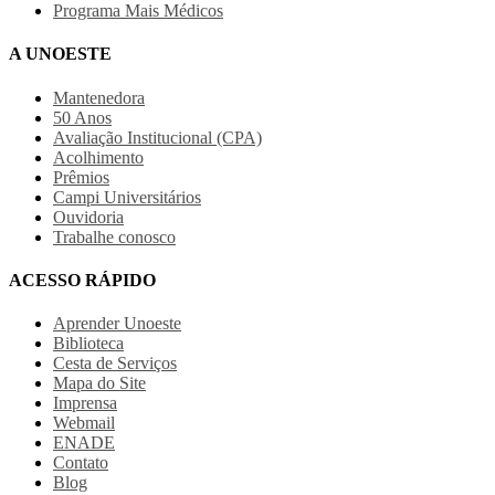
Programa Mais Médicos
A UNOESTE
Mantenedora
50 Anos
Avaliação Institucional (CPA)
Acolhimento
Prêmios
Campi Universitários
Ouvidoria
Trabalhe conosco
ACESSO RÁPIDO
Aprender Unoeste
Biblioteca
Cesta de Serviços
Mapa do Site
Imprensa
Webmail
ENADE
Contato
Blog