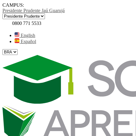
CAMPUS:
Presidente Prudente
Jaú
Guarujá
0800 771 5533
English
Español