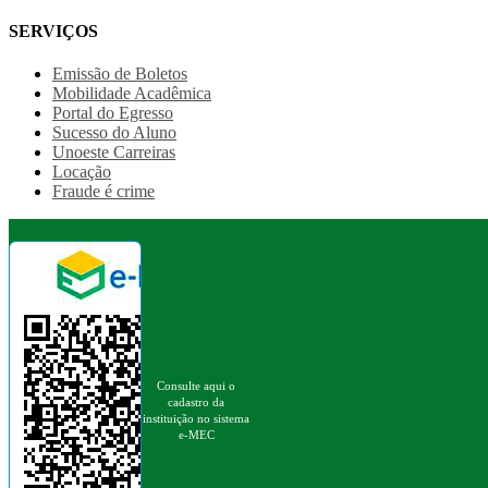
SERVIÇOS
Emissão de Boletos
Mobilidade Acadêmica
Portal do Egresso
Sucesso do Aluno
Unoeste Carreiras
Locação
Fraude é crime
Consulte aqui o
cadastro da
instituição no sistema
e-MEC