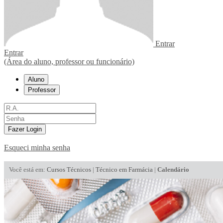
Entrar
Entrar
(Área do aluno, professor ou funcionário)
Aluno
Professor
Fazer Login
Esqueci minha senha
Você está em:
Cursos Técnicos
|
Técnico em Farmácia
|
Calendário