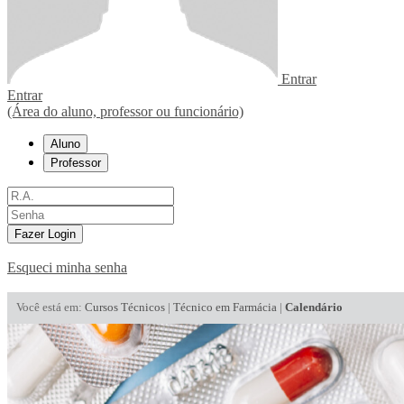
Entrar
Entrar
(Área do aluno, professor ou funcionário)
Aluno
Professor
Fazer Login
Esqueci minha senha
Você está em:
Cursos Técnicos
|
Técnico em Farmácia
|
Calendário