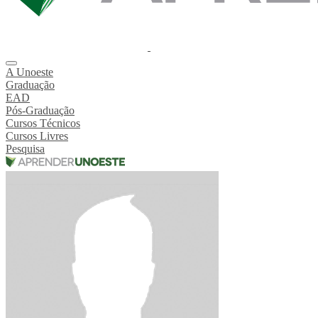
A Unoeste
Graduação
EAD
Pós-Graduação
Cursos Técnicos
Cursos Livres
Pesquisa