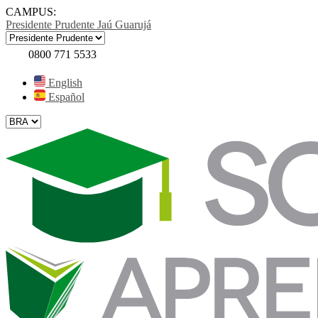
CAMPUS:
Presidente Prudente
Jaú
Guarujá
0800 771 5533
English
Español