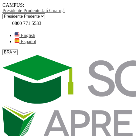
CAMPUS:
Presidente Prudente
Jaú
Guarujá
0800 771 5533
English
Español