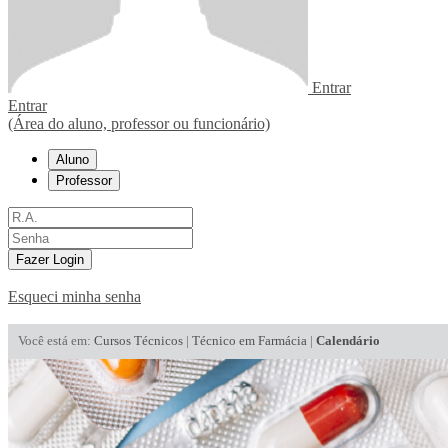
Entrar
Entrar
(Área do aluno, professor ou funcionário)
Aluno
Professor
Fazer Login
Esqueci minha senha
Você está em:
Cursos Técnicos
|
Técnico em Farmácia
|
Calendário