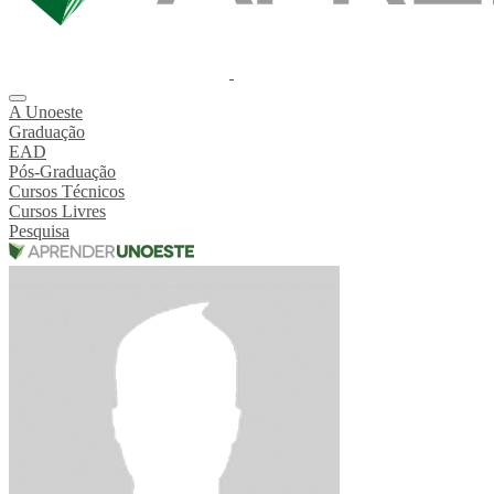
A Unoeste
Graduação
EAD
Pós-Graduação
Cursos Técnicos
Cursos Livres
Pesquisa