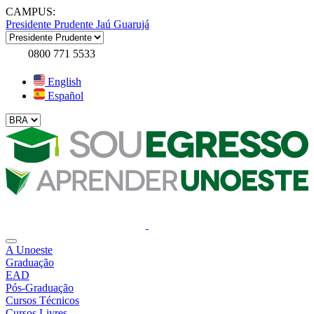
CAMPUS:
Presidente Prudente
Jaú
Guarujá
0800 771 5533
English
Español
A Unoeste
Graduação
EAD
Pós-Graduação
Cursos Técnicos
Cursos Livres