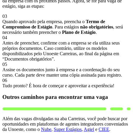
da empresa com os próximos passos. Agora, se for para vaga de
estágio, siga as etapas:
03
Quando aprovado pela empresa, preencha o
Termo de
Compromisso de Estágio
. Para estágios
não obrigatórios
, será
necessário também preencher o
Plano de Estágio
.
04
Antes de preencher, confirme com a empresa se ela utiliza seus
próprios documentos. Caso contrário, utilize os modelos
disponibilizados pelo Unoeste Carreiras, ao final da página em
“Documentos obrigatórios”.
05
Assine os documentos junto à empresa e a coordenação do seu
curso. Cada parte deve manter uma cópia assinada para registro.
06
Tudo pronto? É hora de começar e aproveitar a experiência!
Outros caminhos para encontrar uma vaga
Além das vagas divulgadas na aba Carreiras, você pode buscar por
oportunidades em plataformas de agentes integradores conveniados
da Unoeste, como o
Nube
,
Super Estágios
,
Agiel
e
CIEE
.