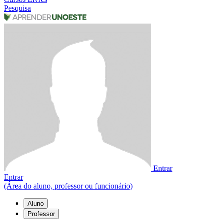
Pesquisa
Entrar
Entrar
(Área do aluno, professor ou funcionário)
Aluno
Professor