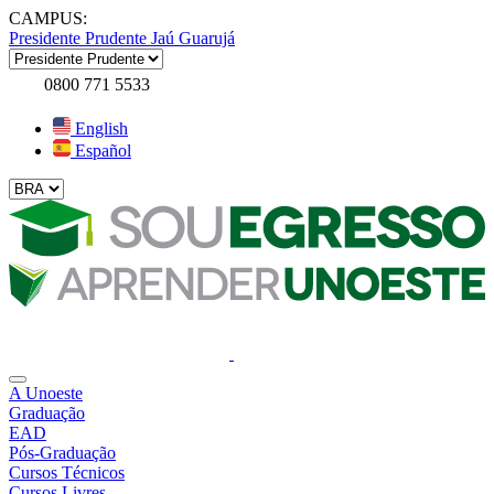
CAMPUS:
Presidente Prudente
Jaú
Guarujá
0800 771 5533
English
Español
A Unoeste
Graduação
EAD
Pós-Graduação
Cursos Técnicos
Cursos Livres