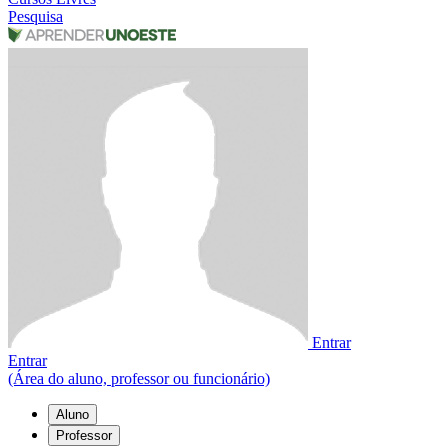
Pesquisa
Entrar
Entrar
(Área do aluno, professor ou funcionário)
Aluno
Professor