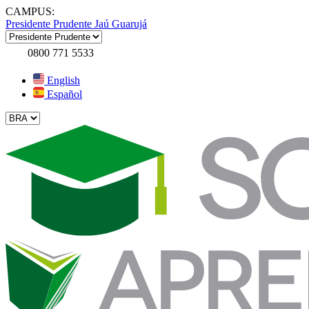
CAMPUS:
Presidente Prudente
Jaú
Guarujá
0800 771 5533
English
Español