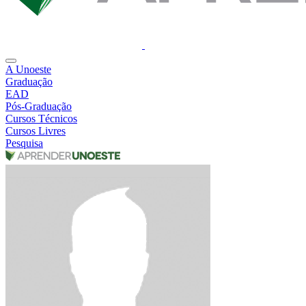
A Unoeste
Graduação
EAD
Pós-Graduação
Cursos Técnicos
Cursos Livres
Pesquisa