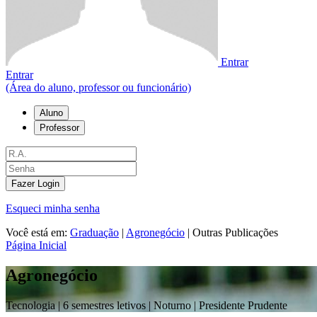
Entrar
Entrar
(Área do aluno, professor ou funcionário)
Aluno
Professor
Fazer Login
Esqueci minha senha
Você está em:
Graduação
|
Agronegócio
|
Outras Publicações
Página Inicial
Agronegócio
Tecnologia |
6 semestres letivos | Noturno
| Presidente Prudente