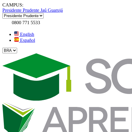
CAMPUS:
Presidente Prudente
Jaú
Guarujá
0800 771 5533
English
Español