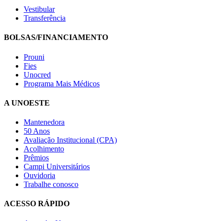
Vestibular
Transferência
BOLSAS/FINANCIAMENTO
Prouni
Fies
Unocred
Programa Mais Médicos
A UNOESTE
Mantenedora
50 Anos
Avaliação Institucional (CPA)
Acolhimento
Prêmios
Campi Universitários
Ouvidoria
Trabalhe conosco
ACESSO RÁPIDO