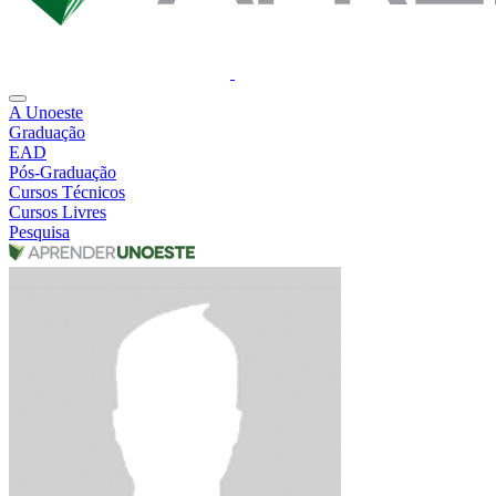
A Unoeste
Graduação
EAD
Pós-Graduação
Cursos Técnicos
Cursos Livres
Pesquisa