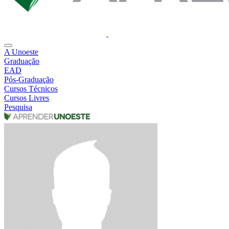
A Unoeste
Graduação
EAD
Pós-Graduação
Cursos Técnicos
Cursos Livres
Pesquisa