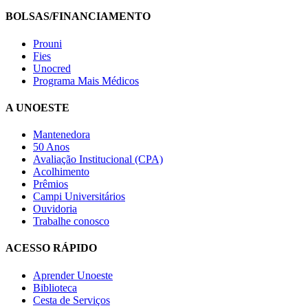
BOLSAS/FINANCIAMENTO
Prouni
Fies
Unocred
Programa Mais Médicos
A UNOESTE
Mantenedora
50 Anos
Avaliação Institucional (CPA)
Acolhimento
Prêmios
Campi Universitários
Ouvidoria
Trabalhe conosco
ACESSO RÁPIDO
Aprender Unoeste
Biblioteca
Cesta de Serviços