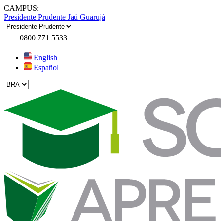
CAMPUS:
Presidente Prudente
Jaú
Guarujá
0800 771 5533
English
Español