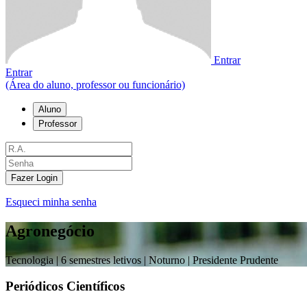
Entrar
Entrar
(Área do aluno, professor ou funcionário)
Aluno
Professor
Fazer Login
Esqueci minha senha
Agronegócio
Tecnologia |
6 semestres letivos | Noturno
| Presidente Prudente
Periódicos Científicos