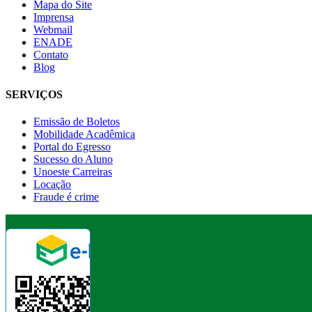
Mapa do Site
Imprensa
Webmail
ENADE
Contato
Blog
SERVIÇOS
Emissão de Boletos
Mobilidade Acadêmica
Portal do Egresso
Sucesso do Aluno
Unoeste Carreiras
Locação
Fraude é crime