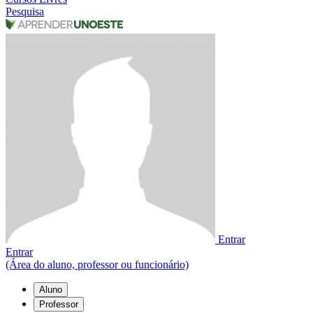
Pesquisa
Entrar
Entrar
(Área do aluno, professor ou funcionário)
Aluno
Professor