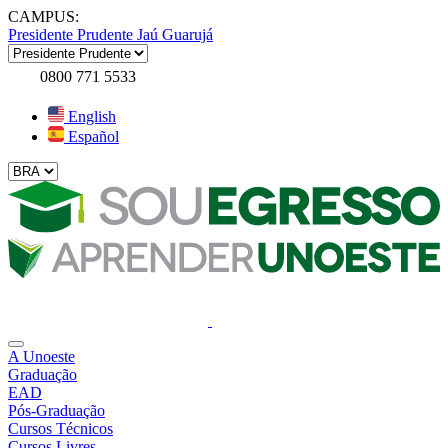
CAMPUS:
Presidente Prudente
Jaú
Guarujá
0800 771 5533
English
Español
A Unoeste
Graduação
EAD
Pós-Graduação
Cursos Técnicos
Cursos Livres