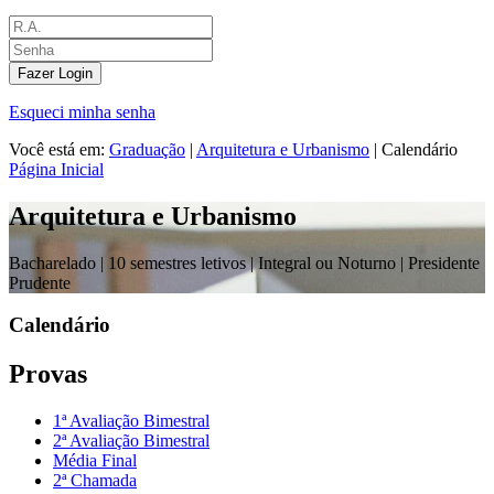
Fazer Login
Esqueci minha senha
Você está em:
Graduação
|
Arquitetura e Urbanismo
|
Calendário
Página Inicial
Arquitetura e Urbanismo
Bacharelado |
10 semestres letivos | Integral ou Noturno
| Presidente
Prudente
Calendário
Provas
1ª Avaliação Bimestral
2ª Avaliação Bimestral
Média Final
2ª Chamada