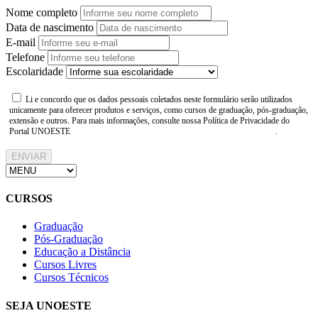
Nome completo
Data de nascimento
E-mail
Telefone
Escolaridade
Li e concordo que os dados pessoais coletados neste formulário serão utilizados
unicamente para oferecer produtos e serviços, como cursos de graduação, pós-graduação,
extensão e outros. Para mais informações, consulte nossa Política de Privacidade do
Portal UNOESTE
https://www.unoeste.br/politica-de-privacidade
.
ENVIAR
CURSOS
Graduação
Pós-Graduação
Educação a Distância
Cursos Livres
Cursos Técnicos
SEJA UNOESTE