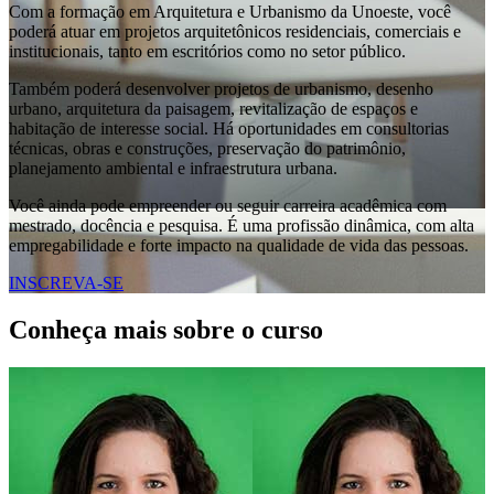
Com a formação em Arquitetura e Urbanismo da Unoeste, você
poderá atuar em projetos arquitetônicos residenciais, comerciais e
institucionais, tanto em escritórios como no setor público.
Também poderá desenvolver projetos de urbanismo, desenho
urbano, arquitetura da paisagem, revitalização de espaços e
habitação de interesse social. Há oportunidades em consultorias
técnicas, obras e construções, preservação do patrimônio,
planejamento ambiental e infraestrutura urbana.
Você ainda pode empreender ou seguir carreira acadêmica com
mestrado, docência e pesquisa. É uma profissão dinâmica, com alta
empregabilidade e forte impacto na qualidade de vida das pessoas.
INSCREVA-SE
Conheça mais sobre o curso