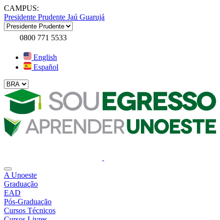
CAMPUS:
Presidente Prudente
Jaú
Guarujá
0800 771 5533
English
Español
A Unoeste
Graduação
EAD
Pós-Graduação
Cursos Técnicos
Cursos Livres