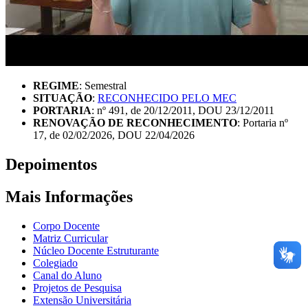
REGIME
: Semestral
SITUAÇÃO
:
RECONHECIDO PELO MEC
PORTARIA
: nº 491, de 20/12/2011, DOU 23/12/2011
RENOVAÇÃO DE RECONHECIMENTO
: Portaria nº
17, de 02/02/2026, DOU 22/04/2026
Depoimentos
Mais Informações
Corpo Docente
Matriz Curricular
Núcleo Docente Estruturante
Colegiado
Canal do Aluno
Projetos de Pesquisa
Extensão Universitária