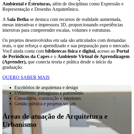
Ambiental e Estruturas,
além de disciplinas como Expressão e
Representação e Desenho Arquitetônico.
A
Sala Betha
se destaca com recursos de realidade aumentada,
mesas interativas e impressora 3D, proporcionando experiências
imersivas para compreender escalas, volumes e estruturas.
Os projetos desenvolvidos em sala são articulados com demandas
reais, o que reforça o aprendizado e sua preparação para o mercado.
Você ainda conta com
bibliotecas física e digital,
acesso ao
Portal
de Periódicos da Capes
e o
Ambiente Virtual de Aprendizagem
(Aprender),
que conecta teoria e prática desde o início da
graduação.
QUERO SABER MAIS
Escritórios de arquitetura e design
Urbanismo, paisagismo e patrimônio
Consultoria, construção e interiores
Gestão pública e projetos sociais
Áreas de atuação de Arquitetura e
Urbanismo