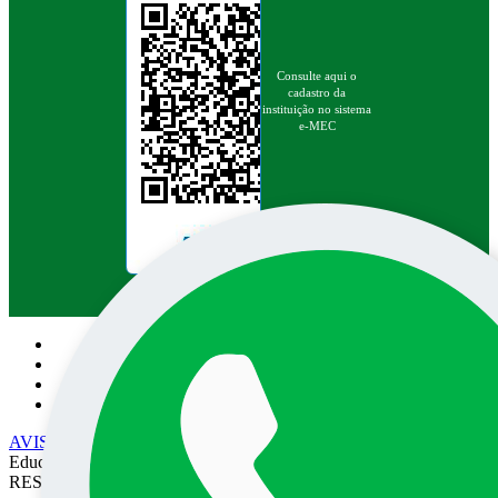
Consulte aqui o
cadastro da
instituição no sistema
e-MEC
Pesquisa no site:
AVISO DE PRIVACIDADE
• EPEC - Empresa Prudentina de
Educação e Cultura SA/UNOESTE. TODOS OS DIREITOS
RESERVADOS