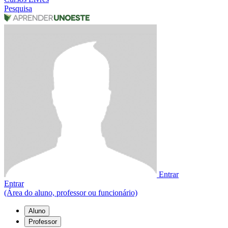
Pesquisa
Entrar
Entrar
(Área do aluno, professor ou funcionário)
Aluno
Professor