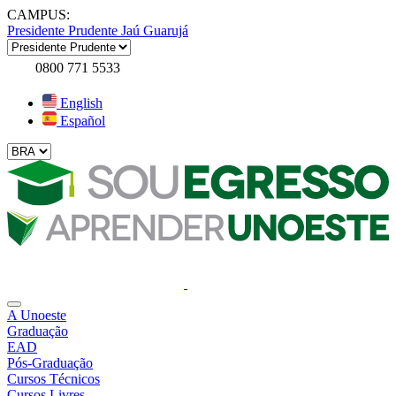
CAMPUS:
Presidente Prudente
Jaú
Guarujá
0800 771 5533
English
Español
A Unoeste
Graduação
EAD
Pós-Graduação
Cursos Técnicos
Cursos Livres