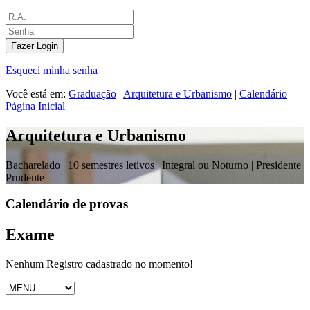
Fazer Login
Esqueci minha senha
Você está em:
Graduação
|
Arquitetura e Urbanismo
|
Calendário
Página Inicial
Arquitetura e Urbanismo
Bacharelado |
10 semestres letivos | Integral ou Noturno
| Presidente
Prudente
Calendário de provas
Exame
Nenhum Registro cadastrado no momento!