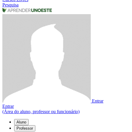
Pesquisa
Entrar
Entrar
(Área do aluno, professor ou funcionário)
Aluno
Professor