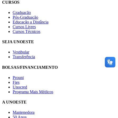
CURSOS
Graduação
Pós-Graduação
Educação a Distância
Cursos Livres
Cursos Técnicos
SEJA UNOESTE
Vestibular
Transferência
BOLSAS/FINANCIAMENTO
Prouni
Fies
Unocred
Programa Mais Médicos
A UNOESTE
Mantenedora
50 Anos