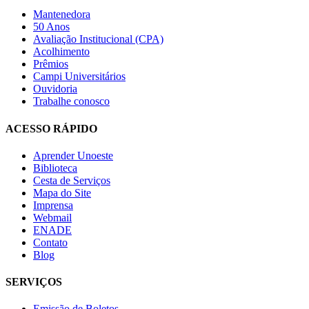
Mantenedora
50 Anos
Avaliação Institucional (CPA)
Acolhimento
Prêmios
Campi Universitários
Ouvidoria
Trabalhe conosco
ACESSO RÁPIDO
Aprender Unoeste
Biblioteca
Cesta de Serviços
Mapa do Site
Imprensa
Webmail
ENADE
Contato
Blog
SERVIÇOS
Emissão de Boletos