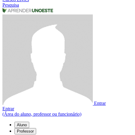
Pesquisa
Entrar
Entrar
(Área do aluno, professor ou funcionário)
Aluno
Professor