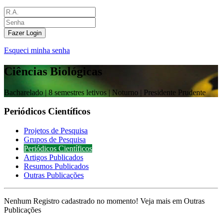
Fazer Login
Esqueci minha senha
Ciências Biológicas
Bacharelado |
8 semestres letivos | Noturno
| Presidente Prudente
Periódicos Científicos
Projetos de Pesquisa
Grupos de Pesquisa
Periódicos Científicos
Artigos Publicados
Resumos Publicados
Outras Publicações
Nenhum Registro cadastrado no momento! Veja mais em Outras
Publicações