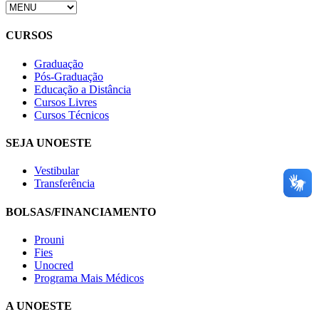
CURSOS
Graduação
Pós-Graduação
Educação a Distância
Cursos Livres
Cursos Técnicos
SEJA UNOESTE
Vestibular
Transferência
BOLSAS/FINANCIAMENTO
Prouni
Fies
Unocred
Programa Mais Médicos
A UNOESTE