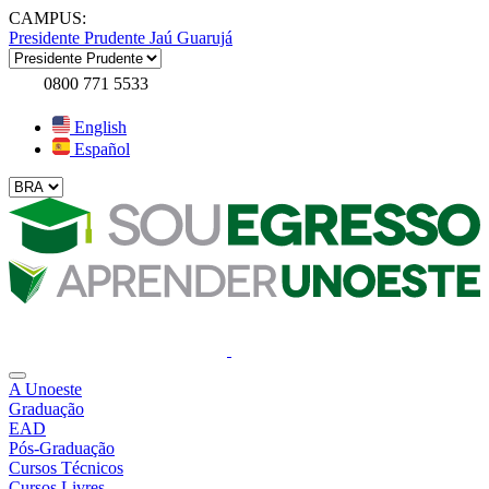
CAMPUS:
Presidente Prudente
Jaú
Guarujá
0800 771 5533
English
Español
A Unoeste
Graduação
EAD
Pós-Graduação
Cursos Técnicos
Cursos Livres