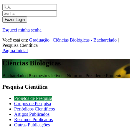
Fazer Login
Esqueci minha senha
Você está em:
Graduação
|
Ciências Biológicas - Bacharelado
|
Pesquisa Científica
Página Inicial
Ciências Biológicas
Bacharelado |
8 semestres letivos | Noturno
| Presidente Prudente
Pesquisa Científica
Projetos de Pesquisa
Grupos de Pesquisa
Periódicos Científicos
Artigos Publicados
Resumos Publicados
Outras Publicações