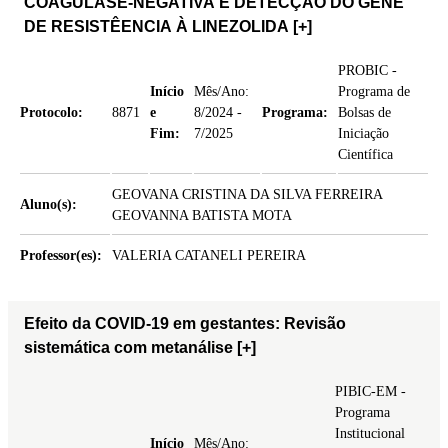
COAGULASE-NEGATIVA E DETECÇÃO DO GENE
DE RESISTÊENCIA À LINEZOLIDA
[+]
PROBIC -
Início
Mês/Ano:
Programa de
Protocolo:
8871
e
8/2024 -
Programa:
Bolsas de
Fim:
7/2025
Iniciação
Científica
GEOVANA CRISTINA DA SILVA FERREIRA
Aluno(s):
GEOVANNA BATISTA MOTA
Professor(es):
VALERIA CATANELI PEREIRA
Efeito da COVID-19 em gestantes: Revisão
sistemática com metanálise
[+]
PIBIC-EM -
Programa
Institucional
Início
Mês/Ano: