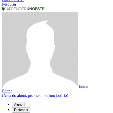
Pesquisa
Entrar
Entrar
(Área do aluno, professor ou funcionário)
Aluno
Professor