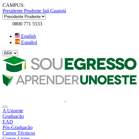
CAMPUS:
Presidente Prudente
Jaú
Guarujá
0800 771 5533
English
Español
A Unoeste
Graduação
EAD
Pós-Graduação
Cursos Técnicos
Cursos Livres