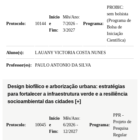
PROBIC:
sem bolsista
Início
Mês/Ano:
(Programa de
Protocolo:
10144
e
7/2026 -
Programa:
Bolsa de
Fim:
3/2027
Iniciação
Científica)
Aluno(s):
LAUANY VICTORIA COSTA NUNES
Professor(es):
PAULO ANTONIO DA SILVA
Design biofílico e arborização urbana: estratégias
para fortalecer a infraestrutura verde e a resiliência
socioambiental das cidades
[+]
PPR -
Início
Mês/Ano:
Projeto de
Protocolo:
10045
e
6/2026 -
Programa:
Pesquisa
Fim:
12/2027
Regular