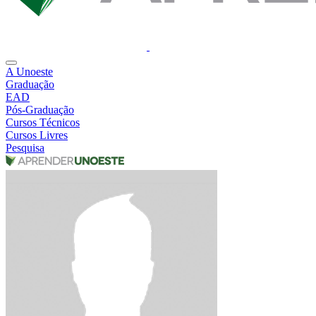
A Unoeste
Graduação
EAD
Pós-Graduação
Cursos Técnicos
Cursos Livres
Pesquisa