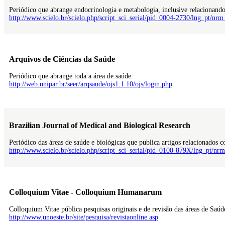
Periódico que abrange endocrinologia e metabologia, inclusive relacionand
http://www.scielo.br/scielo.php/script_sci_serial/pid_0004-2730/lng_pt/nrm
Arquivos de Ciências da Saúde
Periódico que abrange toda a área de saúde.
http://web.unipar.br/seer/arqsaude/ojs1.1.10/ojs/login.php
Brazilian Journal of Medical and Biological Research
Periódico das áreas de saúde e biológicas que publica artigos relacionados
http://www.scielo.br/scielo.php/script_sci_serial/pid_0100-879X/lng_pt/nrm
Colloquium Vitae - Colloquium Humanarum
Colloquium Vitae pública pesquisas originais e de revisão das áreas de Sa
http://www.unoeste.br/site/pesquisa/revistaonline.asp