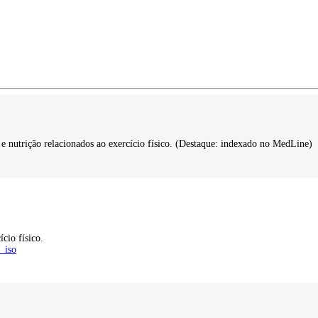
a e nutrição relacionados ao exercício físico. (Destaque: indexado no MedLine)
cio físico.
_iso