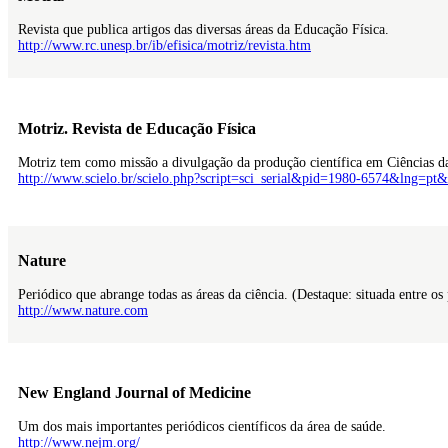
Revista que publica artigos das diversas áreas da Educação Física.
http://www.rc.unesp.br/ib/efisica/motriz/revista.htm
Motriz. Revista de Educação Física
Motriz tem como missão a divulgação da produção científica em Ciências da
http://www.scielo.br/scielo.php?script=sci_serial&pid=1980-6574&lng=pt
Nature
Periódico que abrange todas as áreas da ciência. (Destaque: situada entre os
http://www.nature.com
New England Journal of Medicine
Um dos mais importantes periódicos científicos da área de saúde.
http://www.nejm.org/