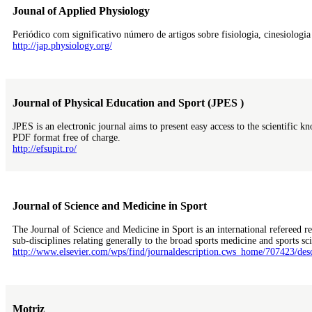
Jounal of Applied Physiology
Periódico com significativo número de artigos sobre fisiologia, cinesiologi
http://jap.physiology.org/
Journal of Physical Education and Sport (JPES )
JPES is an electronic journal aims to present easy access to the scientific k
PDF format free of charge.
http://efsupit.ro/
Journal of Science and Medicine in Sport
The Journal of Science and Medicine in Sport is an international refereed re
sub-disciplines relating generally to the broad sports medicine and sports sc
http://www.elsevier.com/wps/find/journaldescription.cws_home/707423/desc
Motriz