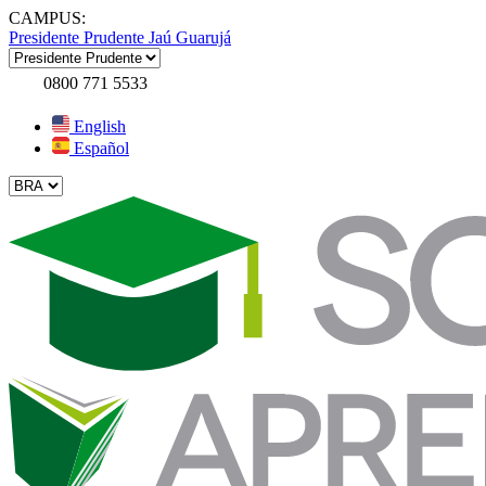
CAMPUS:
Presidente Prudente
Jaú
Guarujá
0800 771 5533
English
Español