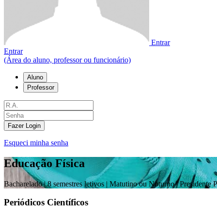
Entrar
Entrar
(Área do aluno, professor ou funcionário)
Aluno
Professor
Fazer Login
Esqueci minha senha
Educação Física
Bacharelado |
8 semestres letivos | Matutino ou Noturno
| Presidente 
Periódicos Científicos