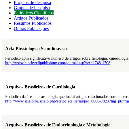
Projetos de Pesquisa
Grupos de Pesquisa
Periódicos Científicos
Artigos Publicados
Resumos Publicados
Outras Publicações
Acta Physiologica Scandinavica
Periódico com significativo número de artigos sobre fisiologia, cinesiologi
http://www.blackwellpublishing.com/journal.asp?ref=1748-1708
Arquivos Brasileiros de Cardiologia
Periódico da área de cardiologia que inclui artigos relacionados com o exercí
http://www.scielo.br/scielo.php/script_sci_serial/pid_0066-782X/lng_pt/nrm
Arquivos Brasileiros de Endocrinologia e Metabologia