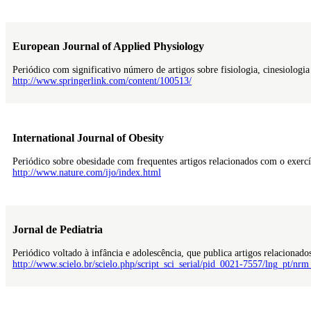
European Journal of Applied Physiology
Periódico com significativo número de artigos sobre fisiologia, cinesiologi
http://www.springerlink.com/content/100513/
International Journal of Obesity
Periódico sobre obesidade com frequentes artigos relacionados com o exerc
http://www.nature.com/ijo/index.html
Jornal de Pediatria
Periódico voltado à infância e adolescência, que publica artigos relacionado
http://www.scielo.br/scielo.php/script_sci_serial/pid_0021-7557/lng_pt/nrm