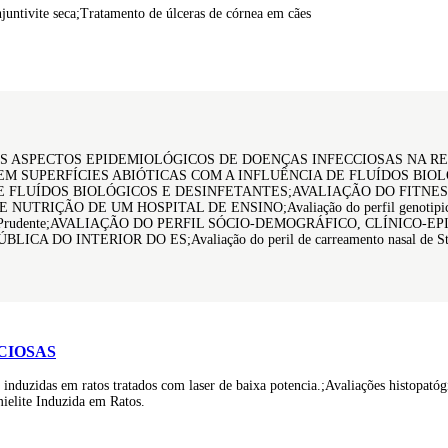
juntivite seca;Tratamento de úlceras de córnea em cães
OS ASPECTOS EPIDEMIOLÓGICOS DE DOENÇAS INFECCIOSAS NA 
 SUPERFÍCIES ABIÓTICAS COM A INFLUÊNCIA DE FLUÍDOS BIO
DE FLUÍDOS BIOLÓGICOS E DESINFETANTES;AVALIAÇÃO DO FIT
DE UM HOSPITAL DE ENSINO;Avaliação do perfil genotipico de resist
de Presidente Prudente;AVALIAÇÃO DO PERFIL SÓCIO-DEMOGRÁFICO, CL
INTERIOR DO ES;Avaliação do peril de carreamento nasal de Staphylo
CIOSAS
induzidas em ratos tratados com laser de baixa potencia.;Avaliações histopatóg
elite Induzida em Ratos.