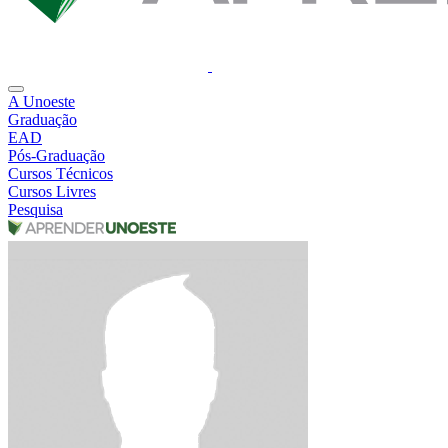
A Unoeste
Graduação
EAD
Pós-Graduação
Cursos Técnicos
Cursos Livres
Pesquisa