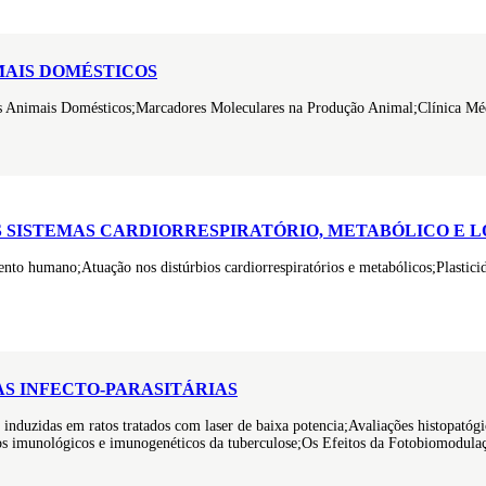
MAIS DOMÉSTICOS
os Animais Domésticos;Marcadores Moleculares na Produção Animal;Clínica M
OS SISTEMAS CARDIORRESPIRATÓRIO, METABÓLICO E
nto humano;Atuação nos distúrbios cardiorrespiratórios e metabólicos;Plastic
S INFECTO-PARASITÁRIAS
induzidas em ratos tratados com laser de baixa potencia;Avaliações histopatógi
os imunológicos e imunogenéticos da tuberculose;Os Efeitos da Fotobiomodula