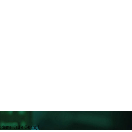
rudente, Jaú e Guarujá