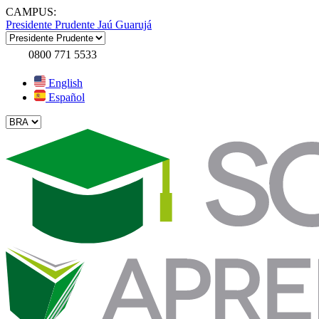
CAMPUS:
Presidente Prudente
Jaú
Guarujá
0800 771 5533
English
Español