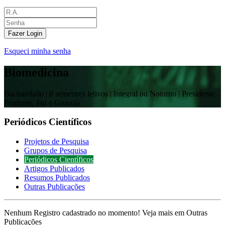
Fazer Login
Esqueci minha senha
Biomedicina
Bacharelado |
8 semestres letivos | Integral ou Noturno
| Presidente
Prudente, Jaú e Guarujá
Periódicos Científicos
Projetos de Pesquisa
Grupos de Pesquisa
Periódicos Científicos
Artigos Publicados
Resumos Publicados
Outras Publicações
Nenhum Registro cadastrado no momento! Veja mais em Outras
Publicações