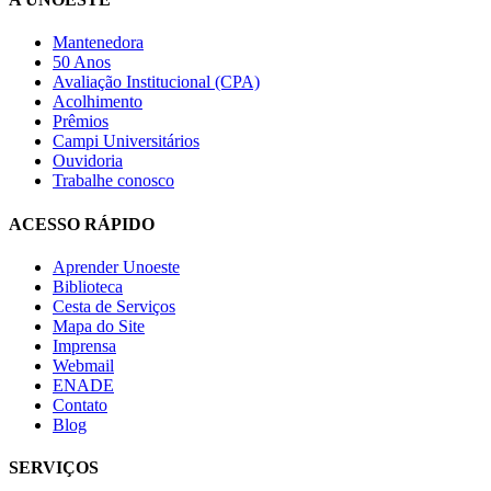
Mantenedora
50 Anos
Avaliação Institucional (CPA)
Acolhimento
Prêmios
Campi Universitários
Ouvidoria
Trabalhe conosco
ACESSO RÁPIDO
Aprender Unoeste
Biblioteca
Cesta de Serviços
Mapa do Site
Imprensa
Webmail
ENADE
Contato
Blog
SERVIÇOS