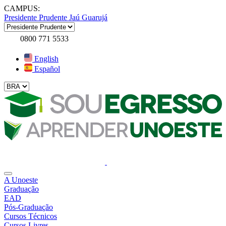
CAMPUS:
Presidente Prudente
Jaú
Guarujá
0800 771 5533
English
Español
A Unoeste
Graduação
EAD
Pós-Graduação
Cursos Técnicos
Cursos Livres