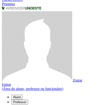
Pesquisa
Entrar
Entrar
(Área do aluno, professor ou funcionário)
Aluno
Professor