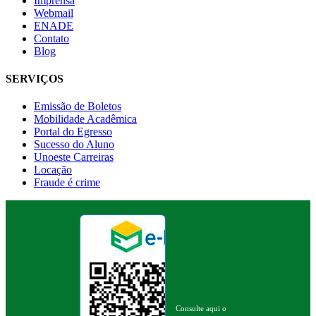
Imprensa
Webmail
ENADE
Contato
Blog
SERVIÇOS
Emissão de Boletos
Mobilidade Acadêmica
Portal do Egresso
Sucesso do Aluno
Unoeste Carreiras
Locação
Fraude é crime
Consulte aqui o