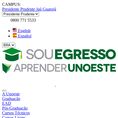
CAMPUS:
Presidente Prudente
Jaú
Guarujá
0800 771 5533
English
Español
A Unoeste
Graduação
EAD
Pós-Graduação
Cursos Técnicos
Cursos Livres