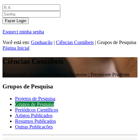
Fazer Login
Esqueci minha senha
Você está em:
Graduação
|
Ciências Contábeis
|
Grupos de Pesquisa
Página Inicial
Ciências Contábeis
Bacharelado |
8 semestres letivos | Noturno
| Presidente Prudente
Grupos de Pesquisa
Projetos de Pesquisa
Grupos de Pesquisa
Periódicos Científicos
Artigos Publicados
Resumos Publicados
Outras Publicações