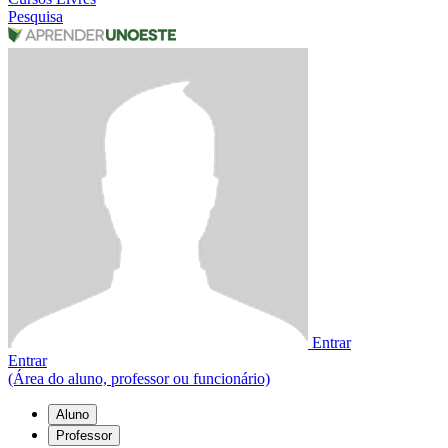
Pesquisa
Entrar
Entrar
(Área do aluno, professor ou funcionário)
Aluno
Professor