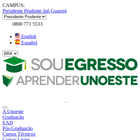
CAMPUS:
Presidente Prudente
Jaú
Guarujá
0800 771 5533
English
Español
A Unoeste
Graduação
EAD
Pós-Graduação
Cursos Técnicos
Cursos Livres