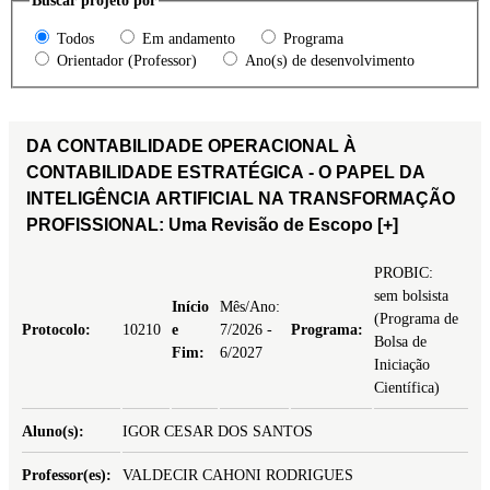
Buscar projeto por
Todos
Em andamento
Programa
Orientador (Professor)
Ano(s) de desenvolvimento
DA CONTABILIDADE OPERACIONAL À
CONTABILIDADE ESTRATÉGICA - O PAPEL DA
INTELIGÊNCIA ARTIFICIAL NA TRANSFORMAÇÃO
PROFISSIONAL: Uma Revisão de Escopo
[+]
PROBIC:
sem bolsista
Início
Mês/Ano:
(Programa de
Protocolo:
10210
e
7/2026 -
Programa:
Bolsa de
Fim:
6/2027
Iniciação
Científica)
Aluno(s):
IGOR CESAR DOS SANTOS
Professor(es):
VALDECIR CAHONI RODRIGUES