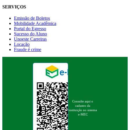
SERVIÇOS
Emissão de Boletos
Mobilidade Acadêmica
Portal do Egresso
Sucesso do Aluno
Unoeste Carreiras
Locação
Fraude é crime
Consulte aqui o
cadastro da
instituição no sistema
e-MEC