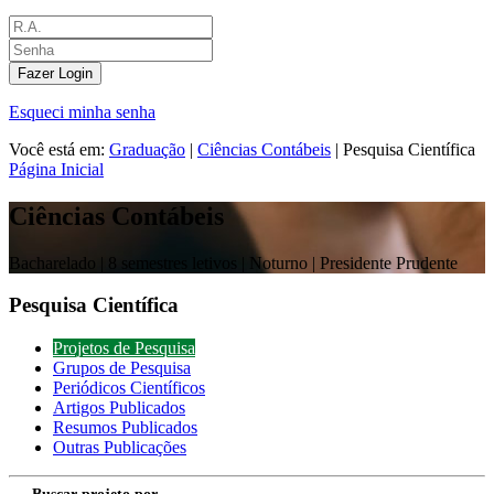
Fazer Login
Esqueci minha senha
Você está em:
Graduação
|
Ciências Contábeis
|
Pesquisa Científica
Página Inicial
Ciências Contábeis
Bacharelado |
8 semestres letivos | Noturno
| Presidente Prudente
Pesquisa Científica
Projetos de Pesquisa
Grupos de Pesquisa
Periódicos Científicos
Artigos Publicados
Resumos Publicados
Outras Publicações