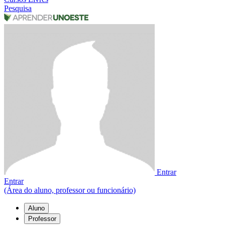
Pesquisa
Entrar
Entrar
(Área do aluno, professor ou funcionário)
Aluno
Professor