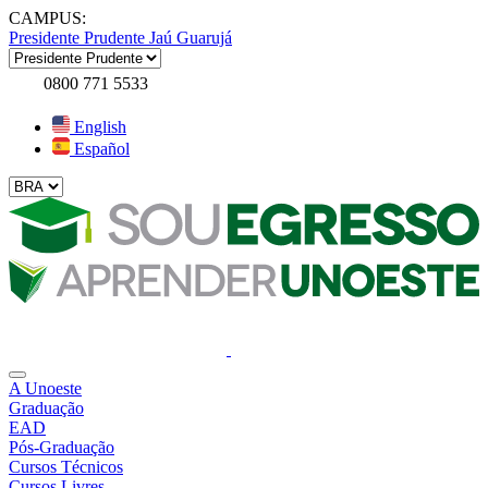
CAMPUS:
Presidente Prudente
Jaú
Guarujá
0800 771 5533
English
Español
A Unoeste
Graduação
EAD
Pós-Graduação
Cursos Técnicos
Cursos Livres