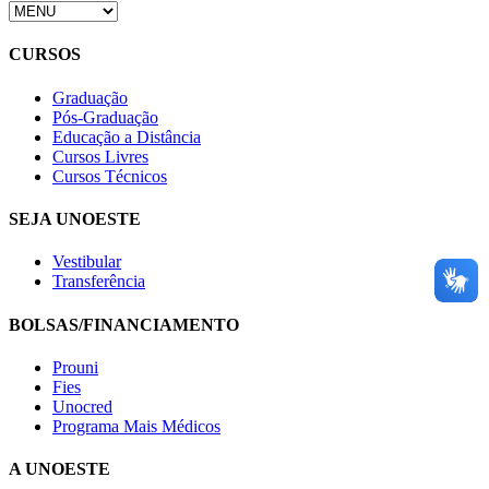
CURSOS
Graduação
Pós-Graduação
Educação a Distância
Cursos Livres
Cursos Técnicos
SEJA UNOESTE
Vestibular
Transferência
BOLSAS/FINANCIAMENTO
Prouni
Fies
Unocred
Programa Mais Médicos
A UNOESTE