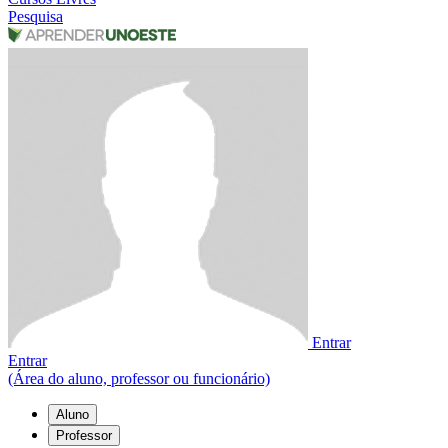
Pesquisa
Entrar
Entrar
(Área do aluno, professor ou funcionário)
Aluno
Professor