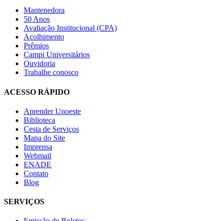
Mantenedora
50 Anos
Avaliação Institucional (CPA)
Acolhimento
Prêmios
Campi Universitários
Ouvidoria
Trabalhe conosco
ACESSO RÁPIDO
Aprender Unoeste
Biblioteca
Cesta de Serviços
Mapa do Site
Imprensa
Webmail
ENADE
Contato
Blog
SERVIÇOS
Emissão de Boletos