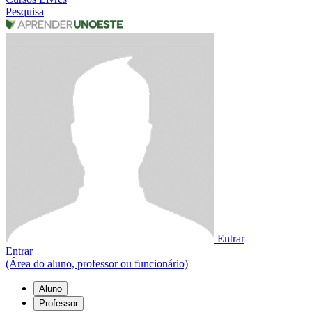
Pesquisa
Entrar
Entrar
(Área do aluno, professor ou funcionário)
Aluno
Professor