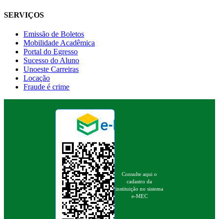
SERVIÇOS
Emissão de Boletos
Mobilidade Acadêmica
Portal do Egresso
Sucesso do Aluno
Unoeste Carreiras
Locação
Fraude é crime
Consulte aqui o
cadastro da
instituição no sistema
e-MEC