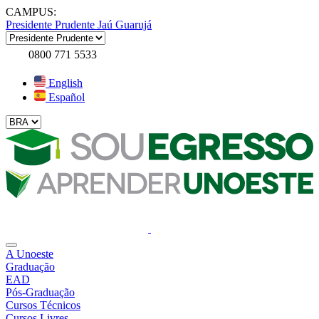
CAMPUS:
Presidente Prudente
Jaú
Guarujá
0800 771 5533
English
Español
A Unoeste
Graduação
EAD
Pós-Graduação
Cursos Técnicos
Cursos Livres