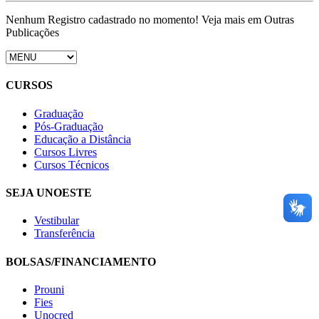
Nenhum Registro cadastrado no momento! Veja mais em Outras
Publicações
CURSOS
Graduação
Pós-Graduação
Educação a Distância
Cursos Livres
Cursos Técnicos
SEJA UNOESTE
Vestibular
Transferência
BOLSAS/FINANCIAMENTO
Prouni
Fies
Unocred