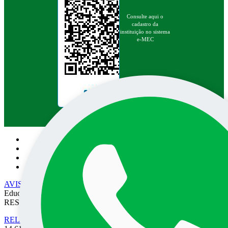
Consulte aqui o
cadastro da
instituição no sistema
e-MEC
Pesquisa no site:
AVISO DE PRIVACIDADE
• EPEC - Empresa Prudentina de
Educação e Cultura SA/UNOESTE. TODOS OS DIREITOS
RESERVADOS
RELATÓRIO DE TRANSPARÊNCIA SALARIAL
- Lei nº