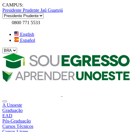
CAMPUS:
Presidente Prudente
Jaú
Guarujá
0800 771 5533
English
Español
A Unoeste
Graduação
EAD
Pós-Graduação
Cursos Técnicos
Cursos Livres