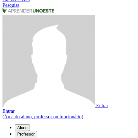
Pesquisa
Entrar
Entrar
(Área do aluno, professor ou funcionário)
Aluno
Professor