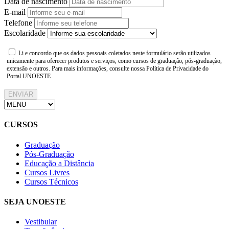
Data de nascimento
E-mail
Telefone
Escolaridade
Li e concordo que os dados pessoais coletados neste formulário serão utilizados
unicamente para oferecer produtos e serviços, como cursos de graduação, pós-graduação,
extensão e outros. Para mais informações, consulte nossa Política de Privacidade do
Portal UNOESTE
https://www.unoeste.br/politica-de-privacidade
.
ENVIAR
CURSOS
Graduação
Pós-Graduação
Educação a Distância
Cursos Livres
Cursos Técnicos
SEJA UNOESTE
Vestibular