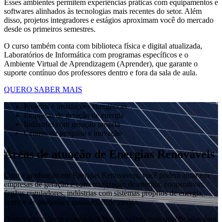
Esses ambientes permitem experiências práticas com equipamentos e
softwares alinhados às tecnologias mais recentes do setor. Além
disso, projetos integradores e estágios aproximam você do mercado
desde os primeiros semestres.
O curso também conta com biblioteca física e digital atualizada,
Laboratórios de Informática com programas específicos e o
Ambiente Virtual de Aprendizagem (Aprender), que garante o
suporte contínuo dos professores dentro e fora da sala de aula.
QUERO SABER MAIS
Projetos e instalações energéticas
Empresas de geração de energia
Indústrias com geração própria
Centros de pesquisa e inovação
Áreas de atuação de Energias Renováveis
Com a graduação em Energias Renováveis, você poderá atuar em
empresas de geração e comercialização de energia, cooperativas,
órgãos reguladores, indústrias com sistemas próprios de energia,
centros de pesquisa e instituições de ensino.
O mercado está em expansão e busca profissionais qualificados para