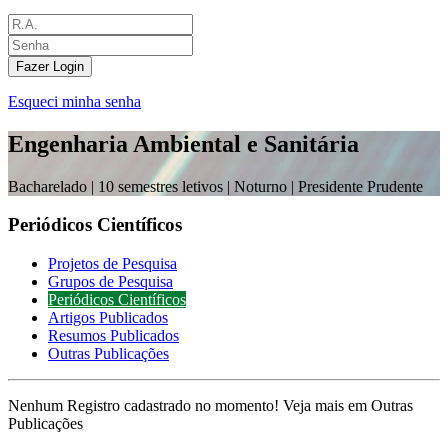
Fazer Login
Esqueci minha senha
Engenharia Ambiental e Sanitária
Bacharelado |
10 semestres letivos | Noturno
| Presidente Prudente
Periódicos Científicos
Projetos de Pesquisa
Grupos de Pesquisa
Periódicos Científicos
Artigos Publicados
Resumos Publicados
Outras Publicações
Nenhum Registro cadastrado no momento! Veja mais em Outras
Publicações