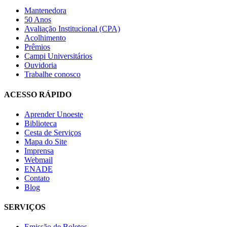
Mantenedora
50 Anos
Avaliação Institucional (CPA)
Acolhimento
Prêmios
Campi Universitários
Ouvidoria
Trabalhe conosco
ACESSO RÁPIDO
Aprender Unoeste
Biblioteca
Cesta de Serviços
Mapa do Site
Imprensa
Webmail
ENADE
Contato
Blog
SERVIÇOS
Emissão de Boletos