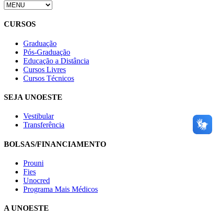
CURSOS
Graduação
Pós-Graduação
Educação a Distância
Cursos Livres
Cursos Técnicos
SEJA UNOESTE
Vestibular
Transferência
BOLSAS/FINANCIAMENTO
Prouni
Fies
Unocred
Programa Mais Médicos
A UNOESTE