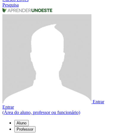
Pesquisa
Entrar
Entrar
(Área do aluno, professor ou funcionário)
Aluno
Professor