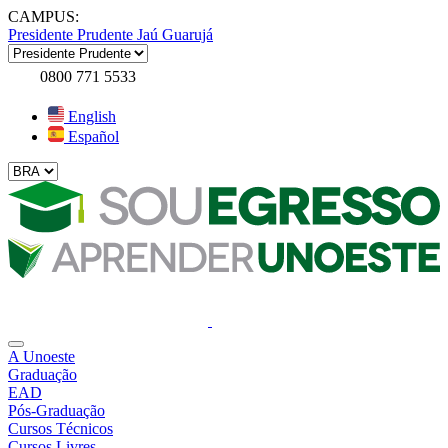
CAMPUS:
Presidente Prudente
Jaú
Guarujá
0800 771 5533
English
Español
A Unoeste
Graduação
EAD
Pós-Graduação
Cursos Técnicos
Cursos Livres